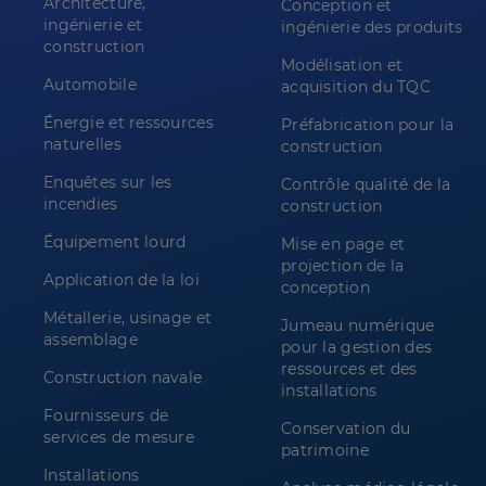
Architecture,
Conception et
ingénierie et
ingénierie des produits
construction
Modélisation et
Automobile
acquisition du TQC
Énergie et ressources
Préfabrication pour la
naturelles
construction
Enquêtes sur les
Contrôle qualité de la
incendies
construction
Équipement lourd
Mise en page et
projection de la
Application de la loi
conception
Métallerie, usinage et
Jumeau numérique
assemblage
pour la gestion des
ressources et des
Construction navale
installations
Fournisseurs de
Conservation du
services de mesure
patrimoine
Installations