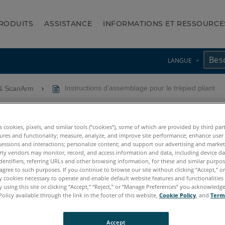
RODUITS
ASSISTANCE
INFORMATIONS ET RESSOURCE
LANGUE
& ScanArm
Instructions d’assemblage pour le trépied pliant
pour le trépied pliant
es cookies, pixels, and similar tools (“cookies”), some of which are provided by third par
ures and functionality; measure, analyze, and improve site performance; enhance user
sessions and interactions; personalize content; and support our advertising and marke
rty vendors may monitor, record, and access information and data, including device da
dentifiers, referring URLs and other browsing information, for these and similar purpose
agree to such purposes. If you continue to browse our site without clicking “Accept,” or 
ly cookies necessary to operate and enable default website features and functionalities 
 using this site or clicking “Accept,” “Reject,” or “Manage Preferences” you acknowledg
tum X.E
Quantum S Max
Quantum M Max
Quantum E Max
Gag
Policy available through the link in the footer of this website,
Cookie Policy
, and
Term
cy Quantum
Titanium
Advantage
Digital Template
Accept