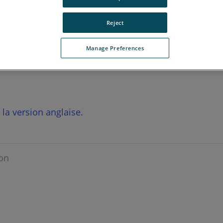
Reject
Manage Preferences
r la version anglaise.
on