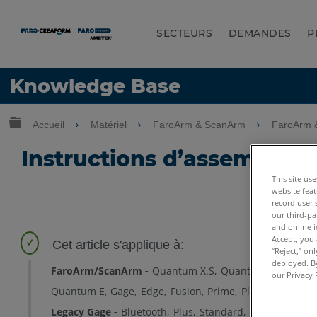
SECTEURS
DEMANDES
P
LANGUE
Knowledge Base
Obtenir de l'aide
CONNEXION
Développer/réduire la hiérarchie globale
Accueil
Matériel
FaroArm & ScanArm
FaroArm 
Instructions d’assemblage 
This site us
website feat
record user 
our third-pa
and online i
Accept, you 
“Reject,” on
deployed. By
FaroArm/ScanArm
Quantum X.S
Quantum X.M
Quan
our Privacy 
Quantum E
Gage
Edge
Fusion
Prime
Platinum
Lega
Legacy Gage
Bluetooth
Plus
Standard
Power