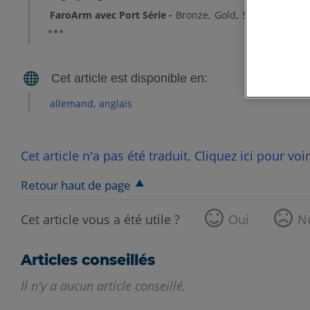
FaroArm avec Port Série
Bronze
Gold
Silver
allemand
anglais
Cet article n'a pas été traduit. Cliquez ici pour voi
Retour haut de page
Cet article vous a été utile ?
Oui
N
Articles conseillés
Il n'y a aucun article conseillé.