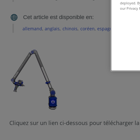
deployed. By
our Privacy 
allemand
anglais
chinois
coréen
espagnol
français
Cliquez sur un lien ci-dessous pour télécharger la 