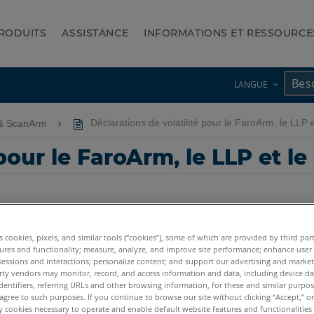
RODUITS
ASSISTANCE
INFORMATIONS ET RESSOURCE
LANGUE
& ScanArm
Déclarations de volatilité pour le FaroArm, le LLP e
pour le FaroArm, le LLP et le
es cookies, pixels, and similar tools (“cookies”), some of which are provided by third par
ures and functionality; measure, analyze, and improve site performance; enhance user
sessions and interactions; personalize content; and support our advertising and marke
tum X.E
Quantum S Max
Quantum M Max
Quantum E Max
Gag
rty vendors may monitor, record, and access information and data, including device da
dentifiers, referring URLs and other browsing information, for these and similar purpose
agree to such purposes. If you continue to browse our site without clicking “Accept,” or 
n ScanArm 2.5C
Forensic ScanArm
ly cookies necessary to operate and enable default website features and functionalities 