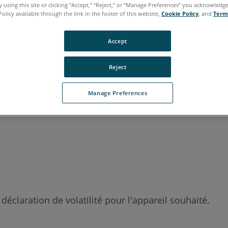
 using this site or clicking “Accept,” “Reject,” or “Manage Preferences” you acknowledg
Policy available through the link in the footer of this website,
Cookie Policy
, and
Term
Accept
italien
japonais
portugais
Reject
Manage Preferences
déclaration de volatilité pour l'appareil souhaité.