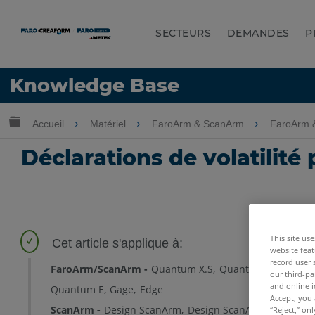
SECTEURS
DEMANDES
P
LANGUE
Knowledge Base
Obtenir de l'aide
CONNEXION
Développer/réduire la hiérarchie globale
Accueil
Matériel
FaroArm & ScanArm
FaroArm 
Déclarations de volatilité 
This site us
website feat
record user 
FaroArm/ScanArm
Quantum X.S
Quantum X.M
Quan
our third-pa
and online i
Quantum E
Gage
Edge
Accept, you 
ScanArm
Design ScanArm
Design ScanArm 2.0
Desig
“Reject,” on