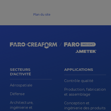
Plan du site
SECTEURS
APPLICATIONS
D'ACTIVITÉ
Contrôle qualité
Aérospatiale
Production, fabrication
Défense
et assemblage
Architecture,
Conception et
ingénierie et
ingénierie des produits