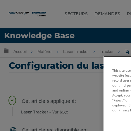
SECTEURS
DEMANDES
P
LANGUE
Knowledge Base
Obtenir de l'aide
CONNEXION
Développer/réduire la hiérarchie globale
Accueil
Matériel
Laser Tracker
Tracker
Configuration du laser tr
This site us
website feat
record user 
our third-pa
and online i
Accept, you 
“Reject,” on
deployed. By
our Privacy 
Laser Tracker
Vantage