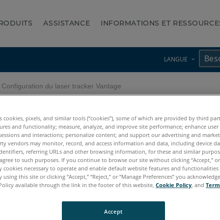
RODUITS
ASSISTANCE
INFORMATIONS ET RESSOURCE
LANGUE
Configuration du laser tracker Vantage
acker Vantage
es cookies, pixels, and similar tools (“cookies”), some of which are provided by third par
ures and functionality; measure, analyze, and improve site performance; enhance user
sessions and interactions; personalize content; and support our advertising and marke
rty vendors may monitor, record, and access information and data, including device da
dentifiers, referring URLs and other browsing information, for these and similar purpose
agree to such purposes. If you continue to browse our site without clicking “Accept,” or 
ly cookies necessary to operate and enable default website features and functionalities 
 using this site or clicking “Accept,” “Reject,” or “Manage Preferences” you acknowledg
Policy available through the link in the footer of this website,
Cookie Policy
, and
Term
Accept