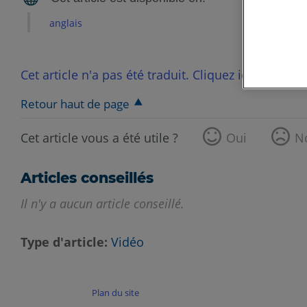
anglais
Cet article n'a pas été traduit. Cliquez ici pour voi
Retour haut de page
Cet article vous a été utile ?
Oui
N
Articles conseillés
Il n'y a aucun article conseillé.
Type d'article
Vidéo
Plan du site