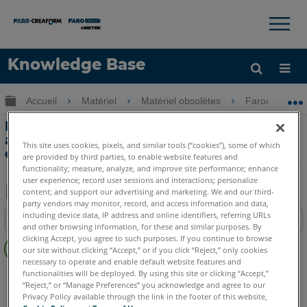
×
×
Knowledge Base
LANGUE
Développer/réduire la hiérarchie globale
Accueil
Matériel
Matériel obsolètes
FaroArm Gold
Obtenir de l'aide
CONNEXION
Étalonnage des résultats du FaroArm
avec port série pour les valeurs proches
This site uses cookies, pixels, and similar tools (“cookies”), some of which
ou supérieures à la précision sigma 2
are provided by third parties, to enable website features and
functionality; measure, analyze, and improve site performance; enhance
user experience; record user sessions and interactions; personalize
content; and support our advertising and marketing. We and our third-
party vendors may monitor, record, and access information and data,
Enregistrer
including device data, IP address and online identifiers, referring URLs
Table des matières
en
and other browsing information, for these and similar purposes. By
Pas
clicking Accept, you agree to such purposes. If you continue to browse
tant
our site without clicking “Accept,” or if you click “Reject,” only cookies
d'entêtes
que
necessary to operate and enable default website features and
FaroArm avec Port Série
Bronze
Gold
Silver
functionalities will be deployed. By using this site or clicking “Accept,”
PDF
“Reject,” or “Manage Preferences” you acknowledge and agree to our
Privacy Policy available through the link in the footer of this website,