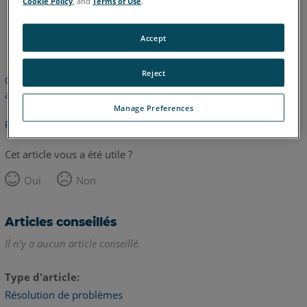
Cookie Policy
, and
Terms of Use
.
allemand
anglais
Accept
Reject
Cet article n'a pas été traduit. Cliquez ici pour voir la version
anglaise.
Manage Preferences
Retour haut de page
Cet article vous a été utile ?
Oui
Non
Articles conseillés
Il n'y a aucun article conseillé.
Type d'article
Résolution de problèmes