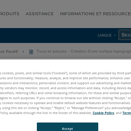
RODUITS
ASSISTANCE
INFORMATIONS ET RESSOURCE
LANGUE
esk Revit®
Trucs et astuces - Création d'une surface topograph
on d'une surface topographiq
es cookies, pixels, and similar tools (“cookies”), some of which are provided by third par
ures and functionality; measure, analyze, and improve site performance; enhance user
sessions and interactions; personalize content; and support our advertising and marke
rty vendors may monitor, record, and access information and data, including device da
dentifiers, referring URLs and other browsing information, for these and similar purpose
agree to such purposes. If you continue to browse our site without clicking “Accept,” or 
ly cookies necessary to operate and enable default website features and functionalities 
 using this site or clicking “Accept,” “Reject,” or “Manage Preferences” you acknowledg
Policy available through the link in the footer of this website,
Cookie Policy
, and
Term
Accept