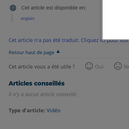
anglais
Cet article n'a pas été traduit. Cliquez ici pour voi
Retour haut de page
Cet article vous a été utile ?
Oui
N
Articles conseillés
Il n'y a aucun article conseillé.
Type d'article
Vidéo