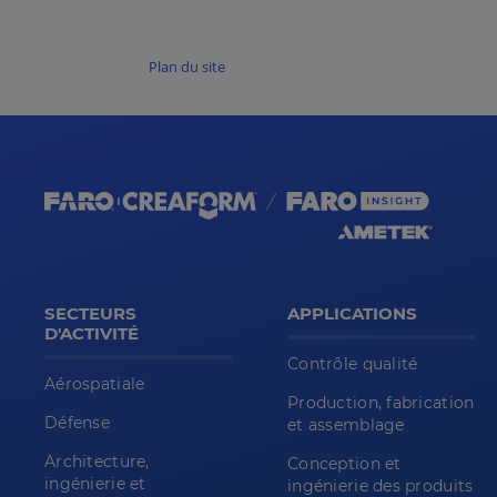
Plan du site
SECTEURS
APPLICATIONS
D'ACTIVITÉ
Contrôle qualité
Aérospatiale
Production, fabrication
Défense
et assemblage
Architecture,
Conception et
ingénierie et
ingénierie des produits