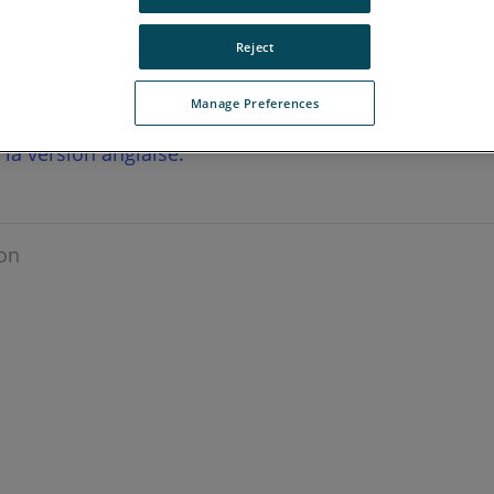
Reject
Manage Preferences
r la version anglaise.
on