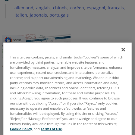
Détails
allemand
anglais
chinois
coréen
espagnol
français
Voir
italien
japonais
portugais
aussi
This site uses cookies, pixels, and similar tools (“cookies”), some of which
are provided by third parties, to enable website features and
functionality; measure, analyze, and improve site performance; enhance
user experience; record user sessions and interactions; personalize
content; and support our advertising and marketing. We and our third-
party vendors may monitor, record, and access information and data,
including device data, IP address and online identifiers, referring URLs
and other browsing information, for these and similar purposes. By
clicking Accept, you agree to such purposes. If you continue to browse
Étapes rapides
our site without clicking “Accept,” or if you click “Reject,” only cookies
necessary to operate and enable default website features and
functionalities will be deployed. By using this site or clicking “Accept,”
“Reject,” or “Manage Preferences” you acknowledge and agree to our
Dans SCENE, ouvrez le Nuage de points du projet que vous
Privacy Policy available through the link in the footer of this website,
souhaitez exporter.
Cookie Policy
, and
Terms of Use
.