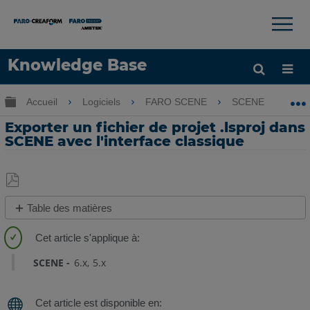
×
×
Knowledge Base
LANGUE
Développer/réduire la hiérarchie globale
Accueil
Logiciels
FARO SCENE
SCENE
E
Obtenir de l'aide
CONNEXION
Exporter un fichier de projet .lsproj dans
SCENE avec l'interface classique
Enregistrer
Table des matières
en
Étapes
tant
rapides
que
SCENE
6.x
5.x
PDF
Présentation
Préparation