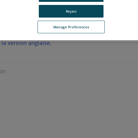
Reject
Manage Preferences
r la version anglaise.
on