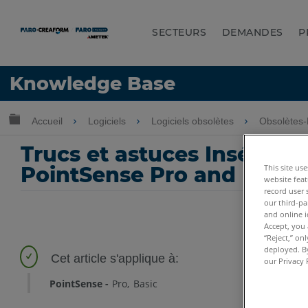
SECTEURS
DEMANDES
P
LANGUE
Knowledge Base
Obtenir de l'aide
CONNEXION
Développer/réduire la hiérarchie globale
Accueil
Logiciels
Logiciels obsolètes
Obsolètes-
Trucs et astuces Insérer 
PointSense Pro and Basic
This site us
website feat
record user 
our third-pa
and online i
Accept, you 
“Reject,” on
deployed. By
our Privacy 
PointSense
Pro
Basic