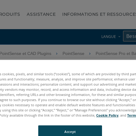
RODUITS
ASSISTANCE
INFORMATIONS ET RESSOURCE
LANGUE
PointSense et CAD Plugins
PointSense
PointSense Pro et B
un nuage de points RCP dan
es cookies, pixels, and similar tools (“cookies”), some of which are provided by third par
ures and functionality; measure, analyze, and improve site performance; enhance user
sessions and interactions; personalize content; and support our advertising and marke
rty vendors may monitor, record, and access information and data, including device da
dentifiers, referring URLs and other browsing information, for these and similar purpose
agree to such purposes. If you continue to browse our site without clicking “Accept,” or 
ly cookies necessary to operate and enable default website features and functionalities 
 using this site or clicking “Accept,” “Reject,” or “Manage Preferences” you acknowledg
Policy available through the link in the footer of this website,
Cookie Policy
, and
Term
Accept