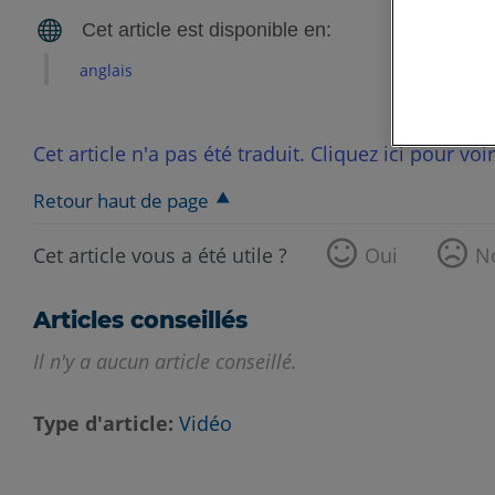
anglais
Cet article n'a pas été traduit. Cliquez ici pour voi
Retour haut de page
Cet article vous a été utile ?
Oui
N
Articles conseillés
Il n'y a aucun article conseillé.
Type d'article
Vidéo