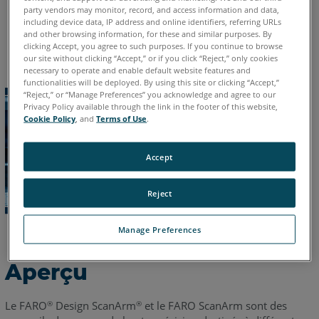
party vendors may monitor, record, and access information and data,
allemand
anglais
chinois
coréen
espagnol
français
including device data, IP address and online identifiers, referring URLs
and other browsing information, for these and similar purposes. By
italien
japonais
portugais
clicking Accept, you agree to such purposes. If you continue to browse
our site without clicking “Accept,” or if you click “Reject,” only cookies
necessary to operate and enable default website features and
functionalities will be deployed. By using this site or clicking “Accept,”
“Reject,” or “Manage Preferences” you acknowledge and agree to our
Privacy Policy available through the link in the footer of this website,
Cookie Policy
, and
Terms of Use
.
Accept
Reject
Manage Preferences
Aperçu
Le FARO
Design ScanArm
et le FARO ScanArm sont des
®
®