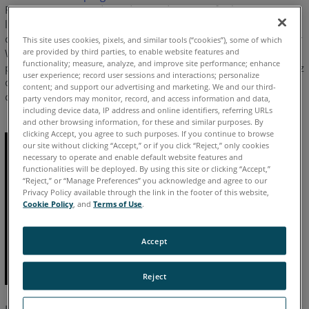
les
FARO vous permet d’accéder rapidement et facilement à
résultats
l’écran d’accueil du Focus3D en utilisant uniquement la
connexion sans fil de votre
appareil mobile
et votre navigateur
This site uses cookies, pixels, and similar tools (“cookies”), some of which
Étapes
are provided by third parties, to enable website features and
Web. Il suffit de placer le Focus3D à un endroit et dans une
suivantes
functionality; measure, analyze, and improve site performance; enhance
position qui fournit la meilleure qualité de scan. Puis, contrôlez
user experience; record user sessions and interactions; personalize
directement le Focus3D de n’importe quel endroit d’où l’on
Voir
content; and support our advertising and marketing. We and our third-
capte la connexion sans fil de votre appareil mobile.
party vendors may monitor, record, and access information and data,
également
including device data, IP address and online identifiers, referring URLs
and other browsing information, for these and similar purposes. By
clicking Accept, you agree to such purposes. If you continue to browse
our site without clicking “Accept,” or if you click “Reject,” only cookies
necessary to operate and enable default website features and
functionalities will be deployed. By using this site or clicking “Accept,”
“Reject,” or “Manage Preferences” you acknowledge and agree to our
Privacy Policy available through the link in the footer of this website,
Cookie Policy
, and
Terms of Use
.
Accept
Reject