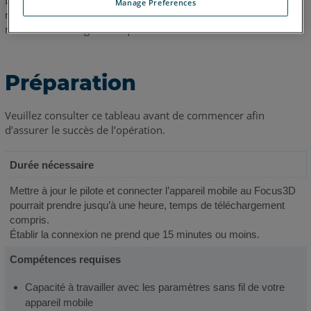
Légende : Contrôle du Focus3D sur le terrain avec une tablette
Manage Preferences
mobile. La langue affichée lors de l'accès à partir de l'appareil
mobile est en anglais uniquement.
Préparation
Veuillez consulter ce tableau avant de commencer afin
d’assurer le succès de l’opération.
Durée nécessaire
Mettre à jour le pilote et connecter l’appareil mobile au Focus3D
pourrait prendre jusqu’à une heure, temps de téléchargement
compris.
Établir la connexion ne prend que 15 minutes ou moins.
Compétences requises
Capacité à travailler avec les paramètres sans fil de votre
appareil mobile