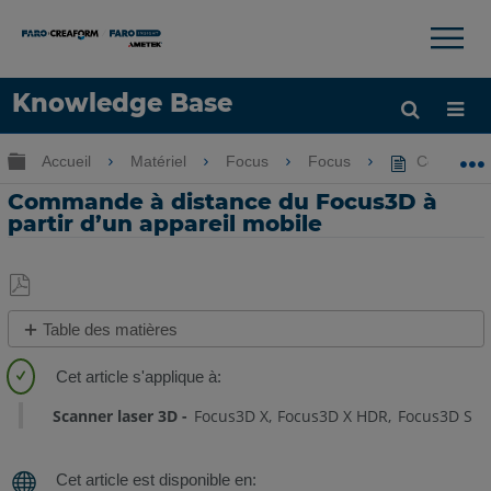
×
×
Knowledge Base
LANGUE
Développer/réduire la hiérarchie globale
Accueil
Matériel
Focus
Focus
Commande à
Obtenir de l'aide
CONNEXION
Commande à distance du Focus3D à
partir d’un appareil mobile
Enregistrer
Table des matières
en
Étapes
tant
rapides
que
Scanner laser 3D
Focus3D X
Focus3D X HDR
Focus3D S
PDF
Aperçu
Préparation