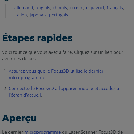
Assurez-
allemand
anglais
chinois
coréen
espagnol
français
vous
italien
japonais
portugais
que
le
Focus3D
Étapes rapides
utilise
le
dernier
Voici tout ce que vous avez à faire. Cliquez sur un lien pour
microprogramme
avoir des détails.
Connectez
Assurez-vous que le Focus3D utilise le dernier
l’appareil
microprogramme.
mobile
au
Connectez le Focus3D à l’appareil mobile et accédez à
Focus3D et
l’écran d’accueil
.
accédez
à
l’écran
Aperçu
d’accueil
Confirmez
Le dernier
microprogramme
du Laser Scanner Focus3D de