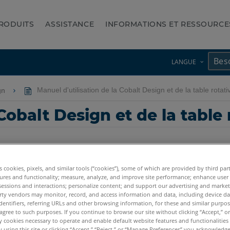
RODUITS
ASSISTANCE
INFORMATIONS ET RESSOURCE
LANGUE
ign
Manuel d'utilisation de la Cobalt Design et de la table rotati
Cobalt Design et de la table 
es cookies, pixels, and similar tools (“cookies”), some of which are provided by third par
ures and functionality; measure, analyze, and improve site performance; enhance user
sessions and interactions; personalize content; and support our advertising and marke
rty vendors may monitor, record, and access information and data, including device da
dentifiers, referring URLs and other browsing information, for these and similar purpose
agree to such purposes. If you continue to browse our site without clicking “Accept,” or 
ly cookies necessary to operate and enable default website features and functionalities 
 using this site or clicking “Accept,” “Reject,” or “Manage Preferences” you acknowledg