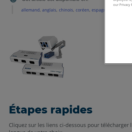
our Privacy 
allemand
anglais
chinois
coréen
espagnol
français
Étapes rapides
Cliquez sur les liens ci-dessous pour télécharger 