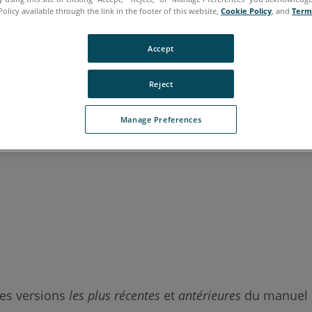
Policy available through the link in the footer of this website,
Cookie Policy
, and
Term
italien
japonais
portugais
Accept
Reject
Manage Preferences
les versions
les plus récentes
et
antérieures
du manuel de