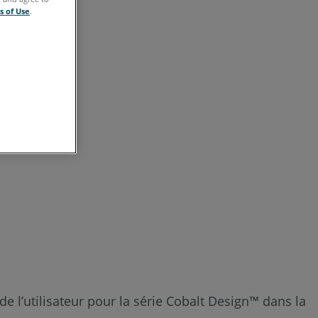
s of Use
.
 l’utilisateur pour la série Cobalt Design™ dans la