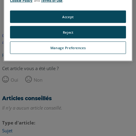
Cookie Policy
, and
Terms of Use
.
anglais
japonais
Accept
Reject
Cet article n'a pas été traduit. Cliquez ici pour voir la version
anglaise.
Manage Preferences
Retour haut de page
Cet article vous a été utile ?
Oui
Non
Articles conseillés
Il n'y a aucun article conseillé.
Type d'article
Sujet