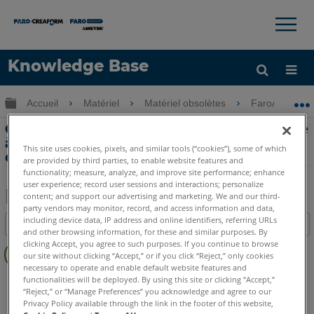
×
×
Knowledge Base
LANGUE
Développer/réduire la hiérarchie globale
Accueil
Matériel
Matériel obsolètes
FaroArm Gold
Obtenir de l'aide
CONNEXION
Connexion d’un FaroArm avec port série
à un port USB à l’aide d’un adaptateur
This site uses cookies, pixels, and similar tools (“cookies”), some of which
de port USB-série
are provided by third parties, to enable website features and
functionality; measure, analyze, and improve site performance; enhance
user experience; record user sessions and interactions; personalize
content; and support our advertising and marketing. We and our third-
party vendors may monitor, record, and access information and data,
Enregistrer
including device data, IP address and online identifiers, referring URLs
Table des matières
en
and other browsing information, for these and similar purposes. By
Pas
clicking Accept, you agree to such purposes. If you continue to browse
tant
our site without clicking “Accept,” or if you click “Reject,” only cookies
d'entêtes
que
necessary to operate and enable default website features and
FaroArm avec Port Série
Bronze
Gold
Silver
functionalities will be deployed. By using this site or clicking “Accept,”
PDF
“Reject,” or “Manage Preferences” you acknowledge and agree to our
Privacy Policy available through the link in the footer of this website,