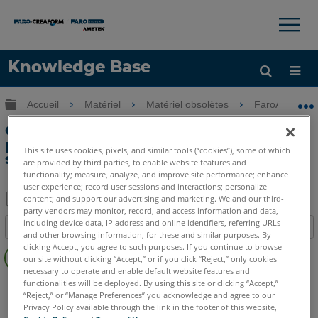
×
×
Knowledge Base
LANGUE
Développer/réduire la hiérarchie globale
Accueil
Matériel
Matériel obsolètes
FaroArm Gold
Obtenir de l'aide
CONNEXION
Opération et dépannage de palpeur
personnalisé pour le FaroArm avec port
This site uses cookies, pixels, and similar tools (“cookies”), some of which
série
are provided by third parties, to enable website features and
functionality; measure, analyze, and improve site performance; enhance
user experience; record user sessions and interactions; personalize
content; and support our advertising and marketing. We and our third-
party vendors may monitor, record, and access information and data,
Enregistrer
including device data, IP address and online identifiers, referring URLs
Table des matières
en
and other browsing information, for these and similar purposes. By
Pas
clicking Accept, you agree to such purposes. If you continue to browse
tant
our site without clicking “Accept,” or if you click “Reject,” only cookies
d'entêtes
que
necessary to operate and enable default website features and
FaroArm avec Port Série
Bronze
Gold
Silver
functionalities will be deployed. By using this site or clicking “Accept,”
PDF
“Reject,” or “Manage Preferences” you acknowledge and agree to our
Privacy Policy available through the link in the footer of this website,