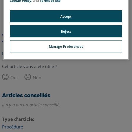
Cookie Policy
, and
Terms of Use
.
anglais
Accept
Reject
Cet article n'a pas été traduit. Cliquez ici pour voir la version
anglaise.
Manage Preferences
Retour haut de page
Cet article vous a été utile ?
Oui
Non
Articles conseillés
Il n'y a aucun article conseillé.
Type d'article
Procédure