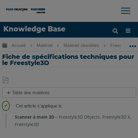
×
×
Knowledge Base
LANGUE
Développer/réduire la hiérarchie globale
Accueil
Matériel
Matériel obsolètes
Freestyle
Obtenir de l'aide
CONNEXION
Fiche de spécifications techniques pour
le Freestyle3D
Enregistrer
Table des matières
en
Étapes
tant
rapides
que
Scanner à main 3D
Freestyle3D Objects
Freestyle3D X
PDF
Voir
Freestyle3D
aussi