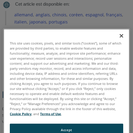
allemand
anglais
chinois
coréen
espagnol
français
italien
japonais
portugais
This site uses cookies, pixels, and similar tools (“cookies”), some of which
are provided by third parties, to enable website features and
functionality; measure, analyze, and improve site performance; enhance
user experience; record user sessions and interactions; personalize
content; and support our advertising and marketing. We and our third-
party vendors may monitor, record, and access information and data,
including device data, IP address and online identifiers, referring URLs
and other browsing information, for these and similar purposes. By
clicking Accept, you agree to such purposes. If you continue to browse
our site without clicking “Accept,” or if you click “Reject,” only cookies
Étapes rapides
necessary to operate and enable default website features and
functionalities will be deployed. By using this site or clicking “Accept,”
“Reject,” or “Manage Preferences” you acknowledge and agree to our
Cliquez sur un lien pour télécharger la
dernière
fiche de
Privacy Policy available through the link in the footer of this website,
Cookie Policy
, and
Terms of Use
.
spécifications techniques du Scanner FARO
Freestyle dans
®
votre langue.
Accept