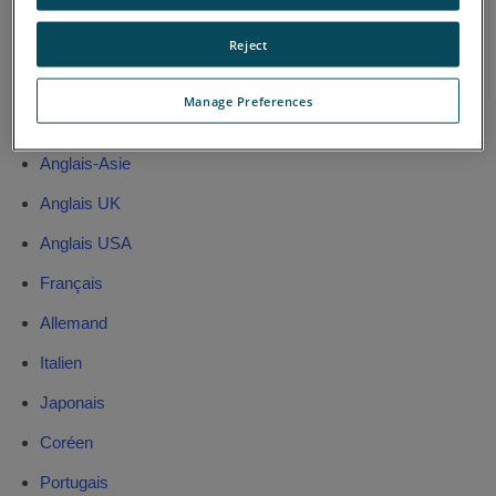
Freestyle Objects
Reject
Pour les versions antérieures dans toutes les langues,
cliquez
ici
.
Manage Preferences
Chinois
Anglais-Asie
Anglais UK
Anglais USA
Français
Allemand
Italien
Japonais
Coréen
Portugais