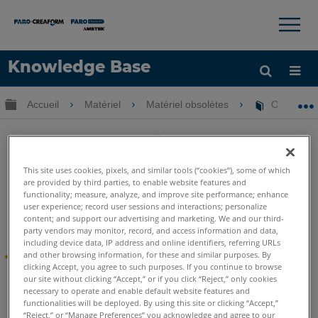
×
×
Knowledge Base
LANGUE
Développer/réduire la hiérarchie globale
Accueil
Matériel
Matériel obsolètes
Obsolètes
Obtenir de l'aide
CONNEXION
This site uses cookies, pixels, and similar tools (“cookies”), some of which
are provided by third parties, to enable website features and
functionality; measure, analyze, and improve site performance; enhance
user experience; record user sessions and interactions; personalize
Obsolètes-Gage
content; and support our advertising and marketing. We and our third-
party vendors may monitor, record, and access information and data,
including device data, IP address and online identifiers, referring URLs
and other browsing information, for these and similar purposes. By
Nouvelles du produit
clicking Accept, you agree to such purposes. If you continue to browse
our site without clicking “Accept,” or if you click “Reject,” only cookies
Le FARO
Gage est maintenant en
Statut hérité
. Cette
®
necessary to operate and enable default website features and
section de la base de connaissances contient des articles et
functionalities will be deployed. By using this site or clicking “Accept,”
des informations spécifiques au Gage, mais de nombreux
“Reject,” or “Manage Preferences” you acknowledge and agree to our