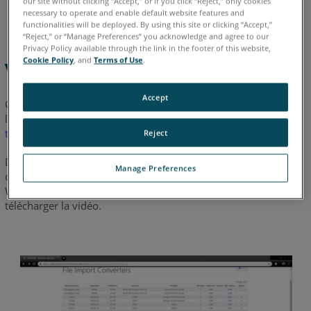
our site without clicking “Accept,” or if you click “Reject,” only cookies
necessary to operate and enable default website features and
allemand
anglais
coréen
espagnol
français
italien
functionalities will be deployed. By using this site or clicking “Accept,”
“Reject,” or “Manage Preferences” you acknowledge and agree to our
Privacy Policy available through the link in the footer of this website,
Cookie Policy
, and
Terms of Use
.
Vue d'ensemble
Accept
Cet article vous fournit un guide étape par étape de
l'importation de données FLS dans Geomagic, qui peut être
téléchargé ici
.
Reject
Dans la vidéo suivante, vous apprendrez comment importer
Manage Preferences
des données de numérisation FARO® dans GeoMagic DX et
Wrap. Impossible de visionner la vidéo ?
Cliquez ici
pour
télécharger la vidéo.