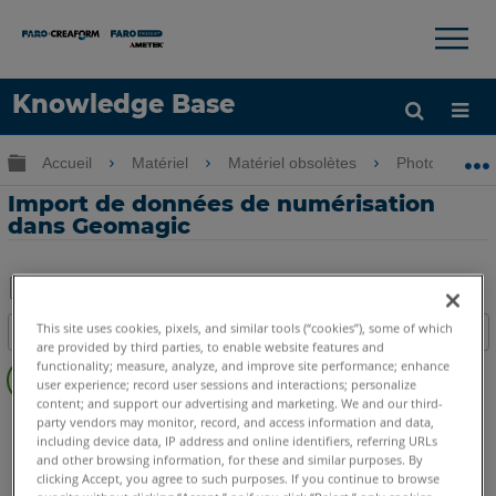
×
×
Knowledge Base
LANGUE
Développer/réduire la hiérarchie globale
Accueil
Matériel
Matériel obsolètes
Photon
Obtenir de l'aide
CONNEXION
Import de données de numérisation
dans Geomagic
Enregistrer
This site uses cookies, pixels, and similar tools (“cookies”), some of which
Table des matières
en
are provided by third parties, to enable website features and
Vue
functionality; measure, analyze, and improve site performance; enhance
tant
user experience; record user sessions and interactions; personalize
d'ensemble
que
content; and support our advertising and marketing. We and our third-
Scanner laser 3D
Photon
PDF
party vendors may monitor, record, and access information and data,
including device data, IP address and online identifiers, referring URLs
and other browsing information, for these and similar purposes. By
clicking Accept, you agree to such purposes. If you continue to browse