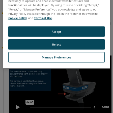
necessary to operate and enable default website features and
tant que produit autonome, à compter du 30 avril 2022.
functionalities will be deployed. By using this site or clicking “Accept,”
“Reject,” or “Manage Preferences” you acknowledge and agree to our
Mise à jour du micrologiciel ScanPlan
Privacy Policy available through the link in the footer of this website,
Cookie Policy
, and
Terms of Use
.
Le
Micrologiciel
FARO
ScanPlan
, version 2021.1 été publié
®
TM
le 10 déc. 2021.
Cliquez ici pour consulter les notes de
Accept
version complètes ou pour télécharger manuellement la
mise à jour.
Reject
Vidéo en vedette
Manage Preferences