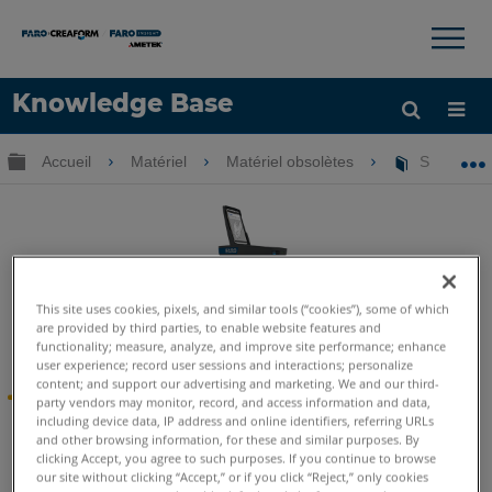
×
×
Knowledge Base
LANGUE
Développer/réduire la hiérarchie globale
Accueil
Matériel
Matériel obsolètes
ScanPlan
Obtenir de l'aide
CONNEXION
This site uses cookies, pixels, and similar tools (“cookies”), some of which
are provided by third parties, to enable website features and
ScanPlan
functionality; measure, analyze, and improve site performance; enhance
user experience; record user sessions and interactions; personalize
content; and support our advertising and marketing. We and our third-
Nouvelles du produit
party vendors may monitor, record, and access information and data,
including device data, IP address and online identifiers, referring URLs
Dans le cadre de notre engagement à fournir le meilleur
and other browsing information, for these and similar purposes. By
clicking Accept, you agree to such purposes. If you continue to browse
produit, service et support possible à nos clients, FARO a
our site without clicking “Accept,” or if you click “Reject,” only cookies
abandonné le cartographe portable FARO ScanPlan 2D en