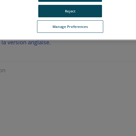
Reject
Manage Preferences
r la version anglaise.
on