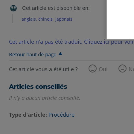
anglais
chinois
japonais
Cet article n'a pas été traduit. Cliquez ici pour voi
Retour haut de page
Cet article vous a été utile ?
Oui
N
Articles conseillés
Il n'y a aucun article conseillé.
Type d'article
Procédure