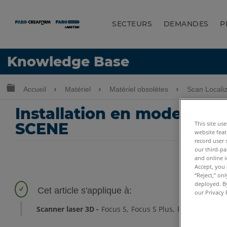
SECTEURS
DEMANDES
P
LANGUE
Knowledge Base
Obtenir de l'aide
CONNEXION
Développer/réduire la hiérarchie globale
Accueil
Matériel
Matériel obsolètes
Scan Locali
Installation en mode WiFi
SCENE
This site us
website feat
record user 
our third-pa
and online i
Accept, you 
“Reject,” on
deployed. By
our Privacy 
Scanner laser 3D
Focus S
Focus S Plus
Focus M
Focu