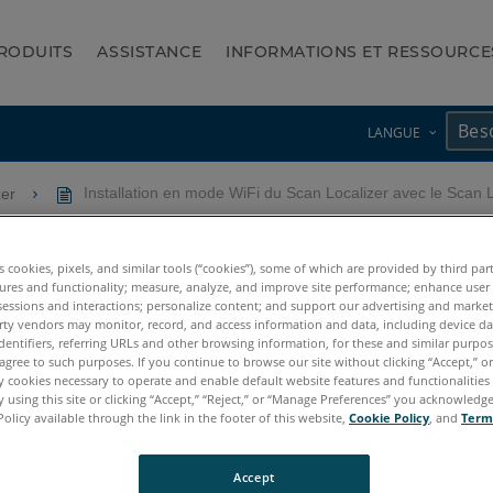
RODUITS
ASSISTANCE
INFORMATIONS ET RESSOURCE
LANGUE
zer
Installation en mode WiFi du Scan Localizer avec le Sca
 du Scan Localizer avec le S
es cookies, pixels, and similar tools (“cookies”), some of which are provided by third par
ures and functionality; measure, analyze, and improve site performance; enhance user
sessions and interactions; personalize content; and support our advertising and marke
rty vendors may monitor, record, and access information and data, including device da
dentifiers, referring URLs and other browsing information, for these and similar purpose
agree to such purposes. If you continue to browse our site without clicking “Accept,” or 
ly cookies necessary to operate and enable default website features and functionalities 
 using this site or clicking “Accept,” “Reject,” or “Manage Preferences” you acknowledg
Policy available through the link in the footer of this website,
Cookie Policy
, and
Term
s3D
Focus3D X
Focus3D X HDR
Focus3D S
Accept