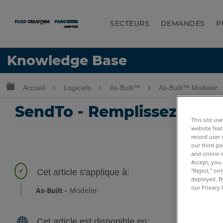
SECTEURS
DEMANDES
P
LANGUE
Knowledge Base
Obtenir de l'aide
CONNEXION
Développer/réduire la hiérarchie globale
Accueil
Logiciels
As-Built™
As-Built™ Modeler
SendTo - Remplissez des f
This site us
website feat
record user 
our third-pa
and online i
Accept, you 
“Reject,” on
deployed. By
our Privacy 
As-Built
Modeler