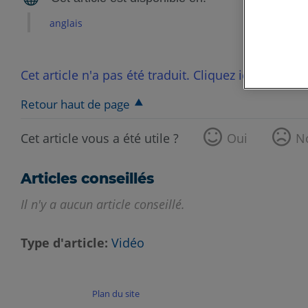
anglais
Cet article n'a pas été traduit. Cliquez ici pour voi
Retour haut de page
Cet article vous a été utile ?
Oui
N
Articles conseillés
Il n'y a aucun article conseillé.
Type d'article
Vidéo
Plan du site