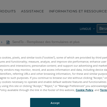
RODUITS
ASSISTANCE
INFORMATIONS ET RESSOURCE
LANGUE
SendTo - Remplissez des formulaires et plus
ormulaires et plus
es cookies, pixels, and similar tools (“cookies”), some of which are provided by third par
ures and functionality; measure, analyze, and improve site performance; enhance user
sessions and interactions; personalize content; and support our advertising and marke
rty vendors may monitor, record, and access information and data, including device da
dentifiers, referring URLs and other browsing information, for these and similar purpose
agree to such purposes. If you continue to browse our site without clicking “Accept,” or 
ly cookies necessary to operate and enable default website features and functionalities 
 using this site or clicking “Accept,” “Reject,” or “Manage Preferences” you acknowledg
Policy available through the link in the footer of this website,
Cookie Policy
, and
Term
Accept