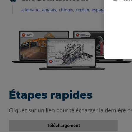
allemand
anglais
chinois
coréen
espagnol
français
Étapes rapides
Cliquez sur un lien pour télécharger la dernière b
Téléchargement