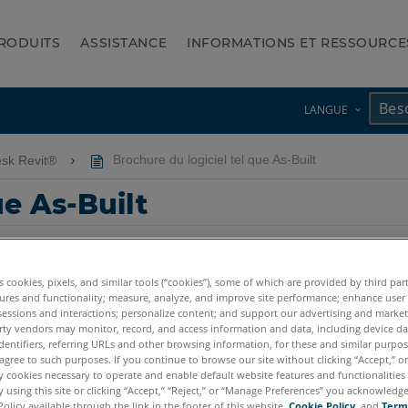
RODUITS
ASSISTANCE
INFORMATIONS ET RESSOURCE
LANGUE
esk Revit®
Brochure du logiciel tel que As-Built
ue As-Built
es cookies, pixels, and similar tools (“cookies”), some of which are provided by third par
ures and functionality; measure, analyze, and improve site performance; enhance user
sessions and interactions; personalize content; and support our advertising and marke
rty vendors may monitor, record, and access information and data, including device da
dentifiers, referring URLs and other browsing information, for these and similar purpose
agree to such purposes. If you continue to browse our site without clicking “Accept,” or 
ly cookies necessary to operate and enable default website features and functionalities 
 using this site or clicking “Accept,” “Reject,” or “Manage Preferences” you acknowledg
Policy available through the link in the footer of this website,
Cookie Policy
, and
Term