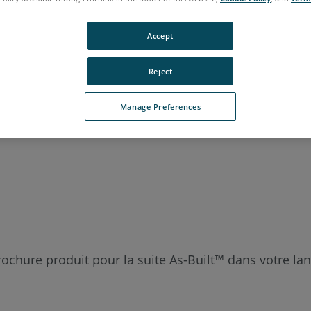
italien
japonais
portugais
Accept
Reject
Manage Preferences
rochure produit pour la suite As-Built™ dans votre la