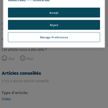
anglais
Accept
Cet article n'a pas été traduit. Cliquez ici pour voir la version
Reject
anglaise.
Manage Preferences
Retour haut de page
Cet article vous a été utile ?
Oui
Non
Articles conseillés
Il n'y a aucun article conseillé.
Type d'article
Vidéo