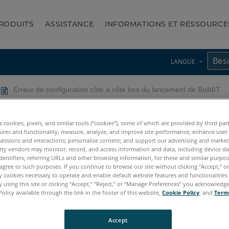
RODUITS
ASSISTANCE
INFORMATIONS ET RESSOURCE
LANGUE
Erreur de configuration côte à côte lors du lancement de BuildIT
ôte à côte lors du lancement
es cookies, pixels, and similar tools (“cookies”), some of which are provided by third par
ures and functionality; measure, analyze, and improve site performance; enhance user
sessions and interactions; personalize content; and support our advertising and marke
rty vendors may monitor, record, and access information and data, including device da
dentifiers, referring URLs and other browsing information, for these and similar purpose
agree to such purposes. If you continue to browse our site without clicking “Accept,” or 
ly cookies necessary to operate and enable default website features and functionalities 
 using this site or clicking “Accept,” “Reject,” or “Manage Preferences” you acknowledg
Policy available through the link in the footer of this website,
Cookie Policy
, and
Term
Accept