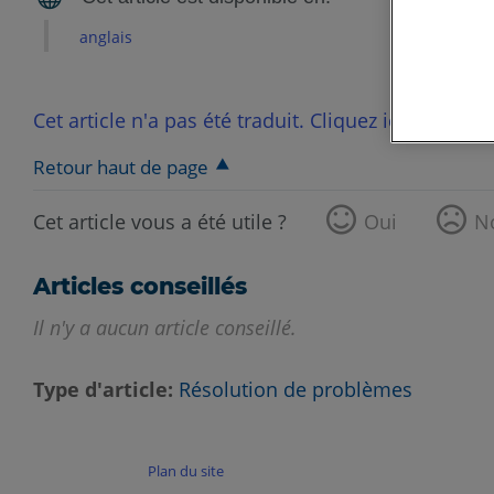
anglais
Cet article n'a pas été traduit. Cliquez ici pour voi
Retour haut de page
Cet article vous a été utile ?
Oui
N
Articles conseillés
Il n'y a aucun article conseillé.
Type d'article
Résolution de problèmes
Plan du site