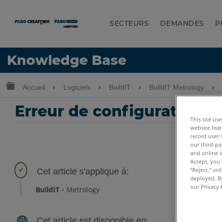
SECTEURS
DEMANDES
P
LANGUE
Knowledge Base
Obtenir de l'aide
CONNEXION
Développer/réduire la hiérarchie globale
Accueil
Logiciels
BuildIT
BuildIT Metrology
Erreur de configuration c
This site us
website feat
record user 
our third-pa
and online i
Accept, you 
“Reject,” on
deployed. By
our Privacy 
BuildIT
Metrology