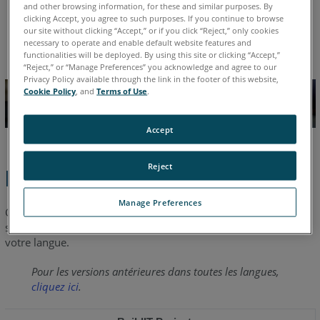
and other browsing information, for these and similar purposes. By
allemand
anglais
chinois
coréen
espagnol
français
clicking Accept, you agree to such purposes. If you continue to browse
our site without clicking “Accept,” or if you click “Reject,” only cookies
italien
japonais
portugais
necessary to operate and enable default website features and
functionalities will be deployed. By using this site or clicking “Accept,”
“Reject,” or “Manage Preferences” you acknowledge and agree to our
Privacy Policy available through the link in the footer of this website,
Cookie Policy
, and
Terms of Use
.
Accept
Reject
Étapes rapides
Manage Preferences
Cliquez sur un lien pour télécharger la
dernière
fiche de
spécifications techniques pour FARO
BuildIT Projector dans
®
votre langue.
Pour les versions antérieures dans toutes les langues,
cliquez ici
.