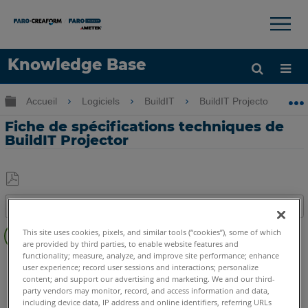
×
×
Knowledge Base
LANGUE
Développer/réduire la hiérarchie globale
Accueil
Logiciels
BuildIT
BuildIT Projector
Obtenir de l'aide
CONNEXION
Fiche de spécifications techniques de
BuildIT Projector
Enregistrer
Table des matières
en
Étapes
tant
This site uses cookies, pixels, and similar tools (“cookies”), some of which
rapides
are provided by third parties, to enable website features and
que
functionality; measure, analyze, and improve site performance; enhance
BuildIT
Projector
PDF
Voir
user experience; record user sessions and interactions; personalize
content; and support our advertising and marketing. We and our third-
aussi
party vendors may monitor, record, and access information and data,
including device data, IP address and online identifiers, referring URLs