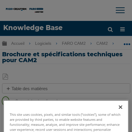
×
×
Knowledge Base
LANGUE
Développer/réduire la hiérarchie globale
Accueil
Logiciels
FARO CAM2
CAM2
Bro
Obtenir de l'aide
CONNEXION
Brochure et spécifications techniques
pour CAM2
Enregistrer
Table des matières
en
Étapes
tant
rapides
que
CAM2
2026
2025
2024
2023
2021
2020
2019
2018
PDF
Voir
This site uses cookies, pixels, and similar tools (“cookies”), some of which
are provided by third parties, to enable website features and
aussi
functionality; measure, analyze, and improve site performance; enhance
user experience; record user sessions and interactions; personalize