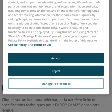
content; and support our advertising and marketing. We and our third-
allemand
anglais
chinois
coréen
espagnol
français
party vendors may monitor, record, and access information and data,
including device data, IP address and online identifiers, referring URLs
italien
japonais
portugais
and other browsing information, for these and similar purposes. By
clicking Accept, you agree to such purposes. If you continue to browse
our site without clicking “Accept,” or if you click “Reject,” only cookies
necessary to operate and enable default website features and
functionalities will be deployed. By using this site or clicking “Accept,”
“Reject,” or “Manage Preferences” you acknowledge and agree to our
Privacy Policy available through the link in the footer of this website,
Cookie Policy
, and
Terms of Use
.
Accept
Reject
Manage Preferences
Étapes rapides
Cliquez sur un lien pour télécharger la
dernière
fiche de
spécifications techniques pour FARO
CAM2
dans votre
®
®
langue.