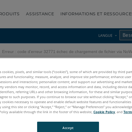
RODUITS
ASSISTANCE
INFORMATIONS ET RESSOURCE
LANGUE
Erreur : code d’erreur 32771 échec de chargement de fichier via No
771 échec de chargement de 
es cookies, pixels, and similar tools (“cookies”), some of which are provided by third par
ures and functionality; measure, analyze, and improve site performance; enhance user
sessions and interactions; personalize content; and support our advertising and marke
rty vendors may monitor, record, and access information and data, including device da
dentifiers, referring URLs and other browsing information, for these and similar purpose
agree to such purposes. If you continue to browse our site without clicking “Accept,” or 
ly cookies necessary to operate and enable default website features and functionalities 
 using this site or clicking “Accept,” “Reject,” or “Manage Preferences” you acknowledg
Policy available through the link in the footer of this website,
Cookie Policy
, and
Term
Accept