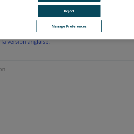
Reject
Manage Preferences
r la version anglaise.
on