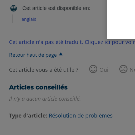
anglais
Cet article n'a pas été traduit. Cliquez ici pour voi
Retour haut de page
Cet article vous a été utile ?
Oui
N
Articles conseillés
Il n'y a aucun article conseillé.
Type d'article
Résolution de problèmes