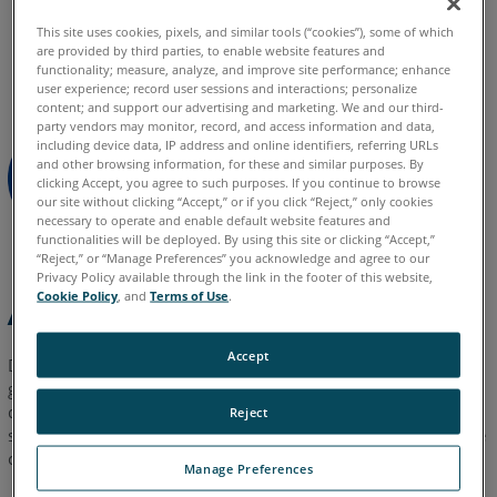
10
allemand
anglais
chinois
coréen
espagnol
français
This site uses cookies, pixels, and similar tools (“cookies”), some of which
are provided by third parties, to enable website features and
italien
japonais
portugais
Définir
functionality; measure, analyze, and improve site performance; enhance
la
user experience; record user sessions and interactions; personalize
content; and support our advertising and marketing. We and our third-
carte
party vendors may monitor, record, and access information and data,
graphique
including device data, IP address and online identifiers, referring URLs
dans
and other browsing information, for these and similar purposes. By
clicking Accept, you agree to such purposes. If you continue to browse
le
our site without clicking “Accept,” or if you click “Reject,” only cookies
BIOS
necessary to operate and enable default website features and
du
functionalities will be deployed. By using this site or clicking “Accept,”
“Reject,” or “Manage Preferences” you acknowledge and agree to our
système
Privacy Policy available through the link in the footer of this website,
Ordinateurs
Cookie Policy
, and
Terms of Use
.
Aperçu
portables
HP
Accept
De nombreux ordinateurs sont dotés de deux cartes
Désactiver
graphiques : une intégrée et une dédiée. Des problèmes
les
d’affichage graphiques peuvent survenir avec le logiciel FARO
®
Reject
graphiques
si la carte intégrée n’est pas activée/désactivée comme indiqué
hybrides
ci-dessous.
(G4 et
Manage Preferences
G5)