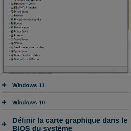
contrôle
de
la
carte
graphique
Voir
également
Windows 11
Windows 10
Définir la carte graphique dans le
BIOS du système