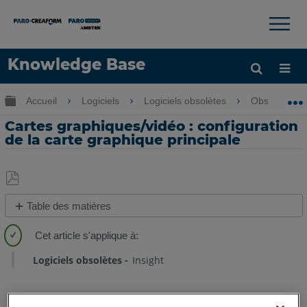
×
×
Knowledge Base
LANGUE
Développer/réduire la hiérarchie globale
Accueil
Logiciels
Logiciels obsolètes
Obsolètes-F
Obtenir de l'aide
CONNEXION
Cartes graphiques/vidéo : configuration
de la carte graphique principale
Enregistrer
Table des matières
en
Aperçu
tant
que
Procédure
Logiciels obsolètes
Insight
PDF
Windows
11
Windows