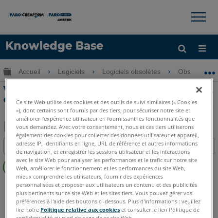
×
×
Knowledge Base
LANGUE
Développer/réduire la hiérarchie globale
Accueil
Logiciels
Logiciels obsolètes
Obsolètes-
Obtenir de l'aide
CONNEXION
Vérification de l’erreur de profondeur et
d’excentricité du SMR
Ce site Web utilise des cookies et des outils de suivi similaires (« Cookies
»), dont certains sont fournis par des tiers, pour sécuriser notre site et
améliorer l'expérience utilisateur en fournissant les fonctionnalités que
vous demandez. Avec votre consentement, nous et ces tiers utiliserons
également des cookies pour collecter des données utilisateur et appareil,
Enregistrer
adresse IP, identifiants en ligne, URL de référence et autres informations
Table des matières
en
de navigation, et enregistrer les sessions utilisateur et les interactions
Pas
avec le site Web pour analyser les performances et le trafic sur notre site
tant
Web, améliorer le fonctionnement et les performances du site Web,
d'entêtes
que
mieux comprendre les utilisateurs, fournir des expériences
CAM2
2026
2025
2024
2023
2021
2020
2019
2018
personnalisées et proposer aux utilisateurs un contenu et des publicités
PDF
plus pertinents sur ce site Web et les sites tiers. Vous pouvez gérer vos
Measure 10
Measure Q
Measure X
préférences à l'aide des boutons ci-dessous. Plus d'informations : veuillez
lire notre
Politique relative aux cookies
et consulter le lien Politique de
confidentialité au pied de page de ce site Web.