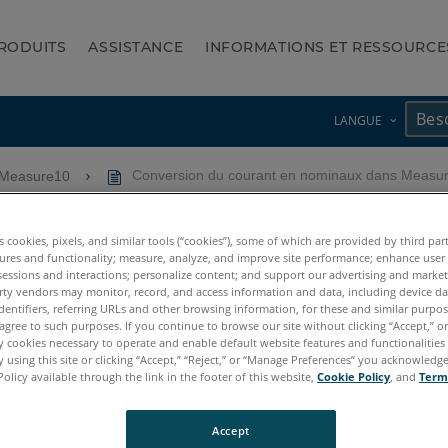
RODUITS
ASSISTANCE
INFORMATIONS ET RESSOURCE
LANGUE
-Measure10
Conversion du courant en nominaux dans Measu
n nominaux dans Measure 10
es cookies, pixels, and similar tools (“cookies”), some of which are provided by third par
ures and functionality; measure, analyze, and improve site performance; enhance user
sessions and interactions; personalize content; and support our advertising and marke
rty vendors may monitor, record, and access information and data, including device da
dentifiers, referring URLs and other browsing information, for these and similar purpose
agree to such purposes. If you continue to browse our site without clicking “Accept,” or 
ly cookies necessary to operate and enable default website features and functionalities 
 using this site or clicking “Accept,” “Reject,” or “Manage Preferences” you acknowledg
Policy available through the link in the footer of this website,
Cookie Policy
, and
Term
Accept