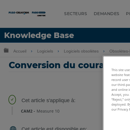
SECTEURS
DEMANDES
P
LANGUE
Knowledge Base
Obtenir de l'aide
CONNEXION
Développer/réduire la hiérarchie globale
Accueil
Logiciels
Logiciels obsolètes
Obsolètes
Conversion du courant e
This site us
website feat
record user 
our third-pa
and online i
Accept, you 
“Reject,” on
deployed. By
our Privacy 
CAM2
Measure 10