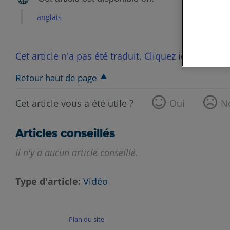
anglais
Cet article n'a pas été traduit. Cliquez ici pour voi
Retour haut de page
Cet article vous a été utile ?
Oui
N
Articles conseillés
Il n'y a aucun article conseillé.
Type d'article
Vidéo
Plan du site