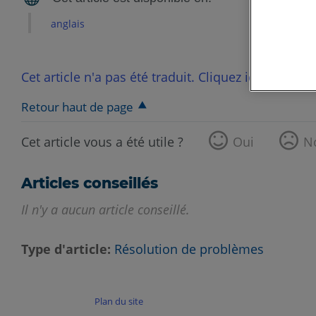
anglais
Cet article n'a pas été traduit. Cliquez ici pour voi
Retour haut de page
Cet article vous a été utile ?
Oui
N
Articles conseillés
Il n'y a aucun article conseillé.
Type d'article
Résolution de problèmes
Plan du site