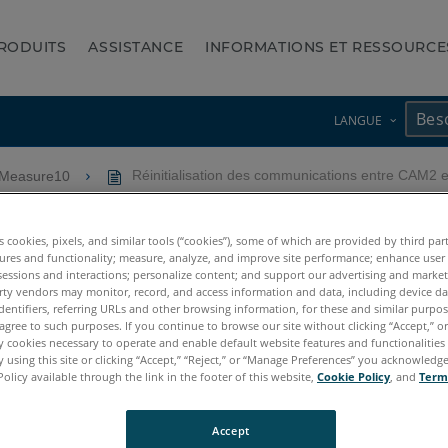
RODUITS
ASSISTANCE
INFORMATIONS ET RESSOURCE
LANGUE
-Measure10
Réinitialisation des communications entre CAM2 et
unications entre CAM2 et la 
es cookies, pixels, and similar tools (“cookies”), some of which are provided by third par
ures and functionality; measure, analyze, and improve site performance; enhance user
sessions and interactions; personalize content; and support our advertising and marke
rty vendors may monitor, record, and access information and data, including device da
dentifiers, referring URLs and other browsing information, for these and similar purpose
agree to such purposes. If you continue to browse our site without clicking “Accept,” or 
ly cookies necessary to operate and enable default website features and functionalities 
 using this site or clicking “Accept,” “Reject,” or “Manage Preferences” you acknowledg
Policy available through the link in the footer of this website,
Cookie Policy
, and
Term
Accept