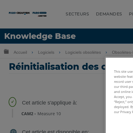
SECTEURS
DEMANDES
P
LANGUE
Knowledge Base
Obtenir de l'aide
CONNEXION
Développer/réduire la hiérarchie globale
Accueil
Logiciels
Logiciels obsolètes
Obsolètes
Réinitialisation des comm
This site us
website feat
record user 
our third-pa
and online i
Accept, you 
“Reject,” on
deployed. By
our Privacy 
CAM2
Measure 10