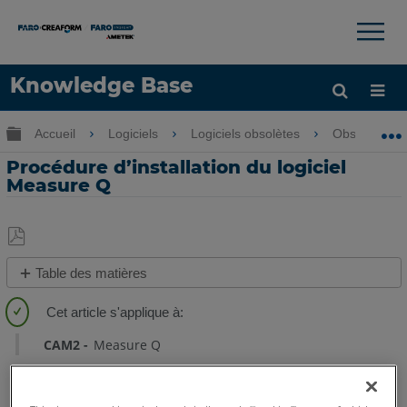
×
×
Knowledge Base
LANGUE
Développer/réduire la hiérarchie globale
Accueil
Logiciels
Logiciels obsolètes
Obsolètes-Me
Obtenir de l'aide
CONNEXION
Procédure d’installation du logiciel
Measure Q
Enregistrer
Table des matières
en
Pas
tant
d'entêtes
que
CAM2
Measure Q
PDF