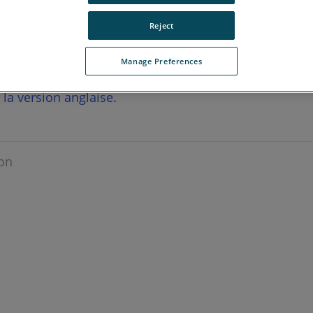
Reject
Manage Preferences
r la version anglaise.
on