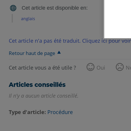
anglais
Cet article n'a pas été traduit. Cliquez ici pour voi
Retour haut de page
Cet article vous a été utile ?
Oui
N
Articles conseillés
Il n'y a aucun article conseillé.
Type d'article
Procédure