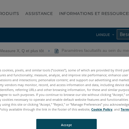
RODUITS
ASSISTANCE
INFORMATIONS ET RESSOURCE
LANGUE
Measure X, Q et plus tôt
Paramètres facultatifs au sein du me
 sein du menu Dispositifs d
es cookies, pixels, and similar tools (“cookies”), some of which are provided by third par
ures and functionality; measure, analyze, and improve site performance; enhance user
sessions and interactions; personalize content; and support our advertising and marke
rty vendors may monitor, record, and access information and data, including device da
dentifiers, referring URLs and other browsing information, for these and similar purpose
agree to such purposes. If you continue to browse our site without clicking “Accept,” or 
ly cookies necessary to operate and enable default website features and functionalities 
 using this site or clicking “Accept,” “Reject,” or “Manage Preferences” you acknowledg
Policy available through the link in the footer of this website,
Cookie Policy
, and
Term
Accept