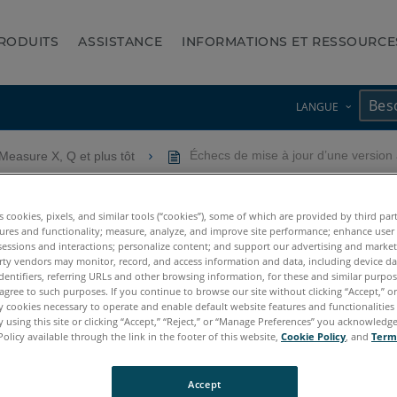
RODUITS
ASSISTANCE
INFORMATIONS ET RESSOURCE
LANGUE
Measure X, Q et plus tôt
Échecs de mise à jour d’une versio
ne version antérieure de Me
es cookies, pixels, and similar tools (“cookies”), some of which are provided by third par
ures and functionality; measure, analyze, and improve site performance; enhance user
sessions and interactions; personalize content; and support our advertising and marke
rty vendors may monitor, record, and access information and data, including device da
dentifiers, referring URLs and other browsing information, for these and similar purpose
agree to such purposes. If you continue to browse our site without clicking “Accept,” or 
ly cookies necessary to operate and enable default website features and functionalities 
 using this site or clicking “Accept,” “Reject,” or “Manage Preferences” you acknowledg
Policy available through the link in the footer of this website,
Cookie Policy
, and
Term
Accept