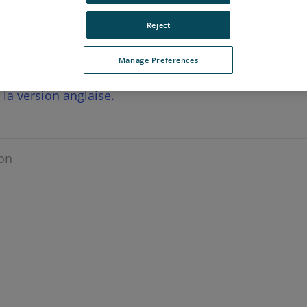
Reject
Manage Preferences
r la version anglaise.
on