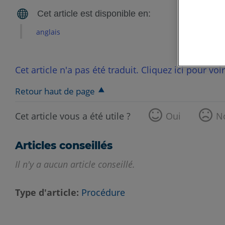
anglais
Cet article n'a pas été traduit. Cliquez ici pour voi
Retour haut de page
Cet article vous a été utile ?
Oui
N
Articles conseillés
Il n'y a aucun article conseillé.
Type d'article
Procédure