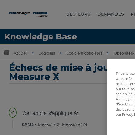
SECTEURS
DEMANDES
P
LANGUE
Knowledge Base
Obtenir de l'aide
CONNEXION
Développer/réduire la hiérarchie globale
Accueil
Logiciels
Logiciels obsolètes
Obsolètes-
Échecs de mise à jour d’u
Measure X
This site us
website feat
record user 
our third-pa
and online i
Accept, you 
“Reject,” on
deployed. By
our Privacy 
CAM2
Measure X
Measure 3/4