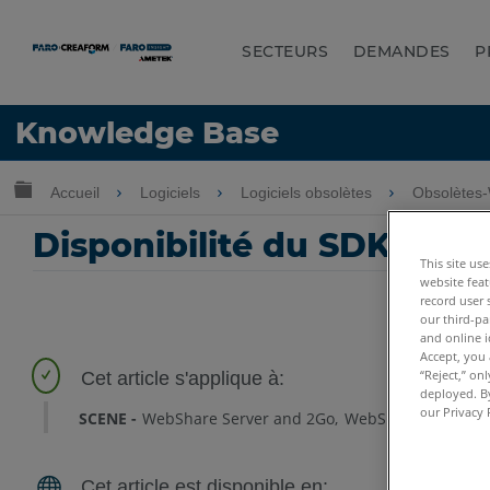
SECTEURS
DEMANDES
P
LANGUE
Knowledge Base
Obtenir de l'aide
CONNEXION
Développer/réduire la hiérarchie globale
Accueil
Logiciels
Logiciels obsolètes
Obsolètes
Disponibilité du SDK pou
This site us
website feat
record user 
our third-pa
and online i
Accept, you 
“Reject,” on
deployed. By
our Privacy 
SCENE
WebShare Server and 2Go
WebShare Server e