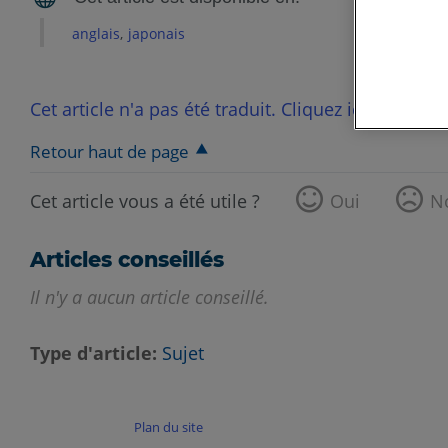
anglais
japonais
Cet article n'a pas été traduit. Cliquez ici pour voi
Retour haut de page
Cet article vous a été utile ?
Oui
N
Articles conseillés
Il n'y a aucun article conseillé.
Type d'article
Sujet
Plan du site