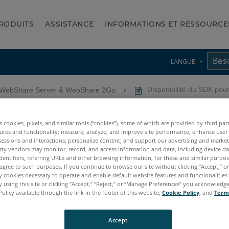
RODUITS
ASSISTANCE
INFORMATIONS ET RESSOURCE
LANGUE
-WebShare Server & WebShare 2Go
Disponibilité du SDK po
r FARO Webshare Server
es cookies, pixels, and similar tools (“cookies”), some of which are provided by third par
ures and functionality; measure, analyze, and improve site performance; enhance user
sessions and interactions; personalize content; and support our advertising and marke
rty vendors may monitor, record, and access information and data, including device da
dentifiers, referring URLs and other browsing information, for these and similar purpose
agree to such purposes. If you continue to browse our site without clicking “Accept,” or 
ly cookies necessary to operate and enable default website features and functionalities 
 using this site or clicking “Accept,” “Reject,” or “Manage Preferences” you acknowledg
Policy available through the link in the footer of this website,
Cookie Policy
, and
Term
t Webshare 2Go
Accept