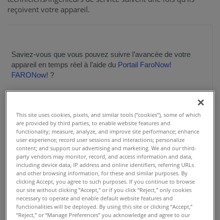
reçoivent votre appareil.
Saviez-vous que vous pouvez suivre l’avancée de votre
appareil en temps réel à l’aide du
Portail FaroNow!
FARONow!
?
FARONow! dispose d’un suivi de statut intuitif/barre de
progression pour toute demande de service / RMA envoyée.
This site uses cookies, pixels, and similar tools (“cookies”), some of which
Il vous suffit de consulter les détails des RMA Cases et la
are provided by third parties, to enable website features and
barre de progression (située en haut de la page) vous
functionality; measure, analyze, and improve site performance; enhance
donnera son statut actuel.
user experience; record user sessions and interactions; personalize
content; and support our advertising and marketing. We and our third-
party vendors may monitor, record, and access information and data,
including device data, IP address and online identifiers, referring URLs
and other browsing information, for these and similar purposes. By
clicking Accept, you agree to such purposes. If you continue to browse
our site without clicking “Accept,” or if you click “Reject,” only cookies
necessary to operate and enable default website features and
functionalities will be deployed. By using this site or clicking “Accept,”
“Reject,” or “Manage Preferences” you acknowledge and agree to our