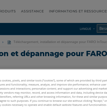
RODUITS
ASSISTANCE
INFORMATIONS ET RESSOURCE
LANGUE
Téléchargement, installation et dépannage pour FARO InTou
tion et dépannage pour FAR
es cookies, pixels, and similar tools (“cookies”), some of which are provided by third par
ures and functionality; measure, analyze, and improve site performance; enhance user
sessions and interactions; personalize content; and support our advertising and marke
ct
rty vendors may monitor, record, and access information and data, including device da
dentifiers, referring URLs and other browsing information, for these and similar purpose
agree to such purposes. If you continue to browse our site without clicking “Accept,” or 
ly cookies necessary to operate and enable default website features and functionalities 