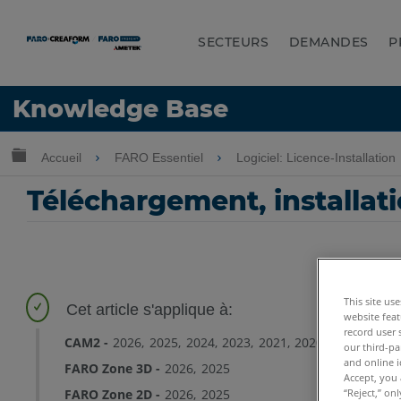
SECTEURS
DEMANDES
P
LANGUE
Knowledge Base
Obtenir de l'aide
CONNEXION
Développer/réduire la hiérarchie globale
Accueil
FARO Essentiel
Logiciel: Licence-Installation
Téléchargement, installa
This site us
website feat
record user 
CAM2
2026
2025
2024
2023
2021
2020
SmartInspe
our third-pa
and online i
FARO Zone 3D
2026
2025
Accept, you 
“Reject,” on
FARO Zone 2D
2026
2025