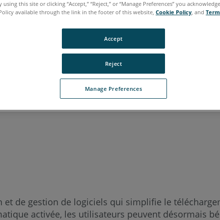
 using this site or clicking “Accept,” “Reject,” or “Manage Preferences” you acknowledg
Policy available through the link in the footer of this website,
Cookie Policy
, and
Term
Accept
italien
japonais
portugais
Reject
Manage Preferences
et de gestion de logiciels qui simplifie le téléchargeme
atique activée, les utilisateurs peuvent désormais béné