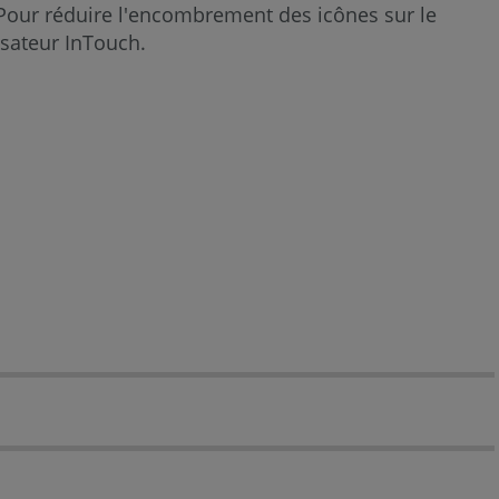
 Pour réduire l'encombrement des icônes sur le
configuration
isateur InTouch.
de
l'InTouch
Dépannage
de
l'application
InTouch