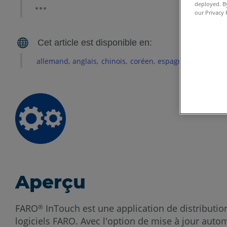
deployed. By
our Privacy 
allemand
anglais
chinois
coréen
espagnol
français
Aperçu
FARO
InTouch est une application de distribution 
®
logiciels FARO. Avec l'option de mise à jour autom