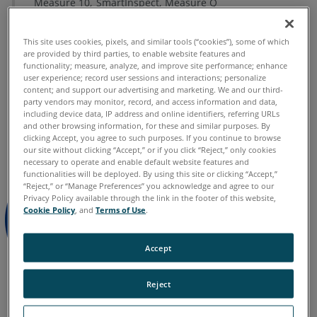
Measure 10
SmartInspect
Measure Q
du Pilote
As-Built
AutoCAD
Revit
Modeler
HASP
This site uses cookies, pixels, and similar tools (“cookies”), some of which
Réparation
are provided by third parties, to enable website features and
du
functionality; measure, analyze, and improve site performance; enhance
Pilote
user experience; record user sessions and interactions; personalize
content; and support our advertising and marketing. We and our third-
HASP
party vendors may monitor, record, and access information and data,
allemand
anglais
chinois
coréen
espagnol
français
including device data, IP address and online identifiers, referring URLs
Installation/Mise
italien
japonais
portugais
and other browsing information, for these and similar purposes. By
à
clicking Accept, you agree to such purposes. If you continue to browse
Jour
our site without clicking “Accept,” or if you click “Reject,” only cookies
necessary to operate and enable default website features and
du
functionalities will be deployed. By using this site or clicking “Accept,”
Pilote
“Reject,” or “Manage Preferences” you acknowledge and agree to our
de
Privacy Policy available through the link in the footer of this website,
Cookie Policy
, and
Terms of Use
.
Licence
Legacy
HASP
Accept
et
du
Reject
RUS
Télécharger