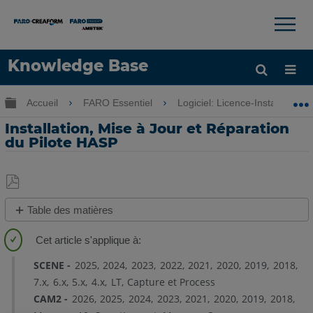
×
×
Knowledge Base
LANGUE
Développer/réduire la hiérarchie globale
Accueil
FARO Essentiel
Logiciel: Licence-Installation
Obtenir de l'aide
CONNEXION
Installation, Mise à Jour et Réparation
du Pilote HASP
Enregistrer
Table des matières
en
Aperçu
tant
que
Procédure
SCENE
2025
2024
2023
2022
2021
2020
2019
2018
PDF
Installation/Mise
7.x
6.x
5.x
4.x
LT
Capture et Process
à
CAM2
2026
2025
2024
2023
2021
2020
2019
2018
Jour