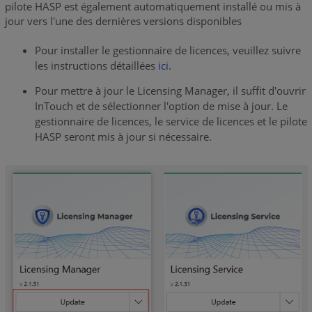
pilote
pilote HASP est également automatiquement installé ou mis à
HASP
jour vers l'une des dernières versions disponibles
Installer
Pour installer le gestionnaire de licences, veuillez suivre
le
les instructions détaillées
ici
.
nouveau
pilote
Pour mettre à jour le Licensing Manager, il suffit d'ouvrir
HASP
InTouch et de sélectionner l'option de mise à jour. Le
gestionnaire de licences, le service de licences et le pilote
Désinstaller
HASP seront mis à jour si nécessaire.
l'ancien
RUS
Installer
le
nouveau
RUS