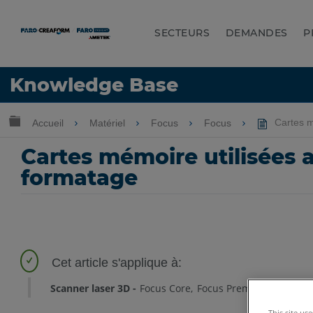
SECTEURS
DEMANDES
P
LANGUE
Knowledge Base
Obtenir de l'aide
CONNEXION
Développer/réduire la hiérarchie globale
Accueil
Matériel
Focus
Focus
Cartes mé
Cartes mémoire utilisées a
formatage
Scanner laser 3D
Focus Core
Focus Premium
Focus 
This site us