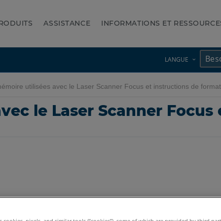
RODUITS
ASSISTANCE
INFORMATIONS ET RESSOURCE
LANGUE
moire utilisées avec le Laser Scanner Focus et instructions de forma
vec le Laser Scanner Focus 
Premium Max
Focus S
Focus S Plus
Focus M
Focus3D
Focus3D X
es cookies, pixels, and similar tools (“cookies”), some of which are provided by third par