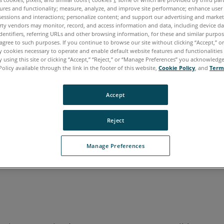
ures and functionality; measure, analyze, and improve site performance; enhance user
sessions and interactions; personalize content; and support our advertising and marke
rty vendors may monitor, record, and access information and data, including device da
italien
japonais
portugais
dentifiers, referring URLs and other browsing information, for these and similar purpose
agree to such purposes. If you continue to browse our site without clicking “Accept,” or 
ly cookies necessary to operate and enable default website features and functionalities 
 using this site or clicking “Accept,” “Reject,” or “Manage Preferences” you acknowledg
Policy available through the link in the footer of this website,
Cookie Policy
, and
Term
Accept
Reject
Manage Preferences