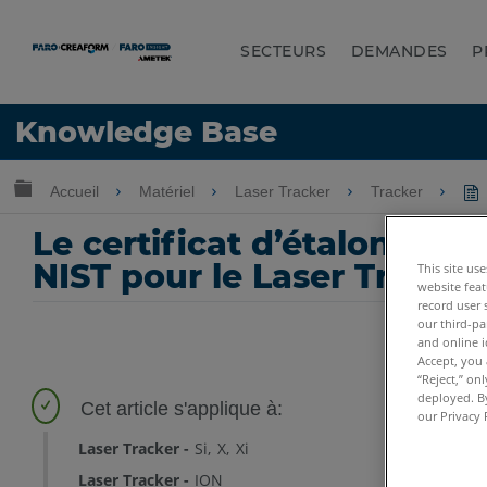
SECTEURS
DEMANDES
P
LANGUE
Knowledge Base
Obtenir de l'aide
CONNEXION
Développer/réduire la hiérarchie globale
Accueil
Matériel
Laser Tracker
Tracker
Le certificat d’étalonnag
NIST pour le Laser Tracker
This site us
website feat
record user 
our third-pa
and online i
Accept, you 
“Reject,” on
deployed. By
our Privacy 
Laser Tracker
Si
X
Xi
Laser Tracker
ION