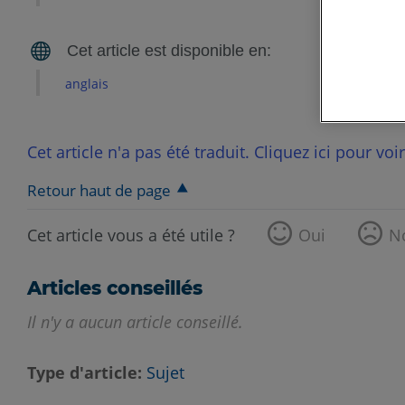
anglais
Cet article n'a pas été traduit. Cliquez ici pour voi
Retour haut de page
Cet article vous a été utile ?
Oui
N
Articles conseillés
Il n'y a aucun article conseillé.
Type d'article
Sujet