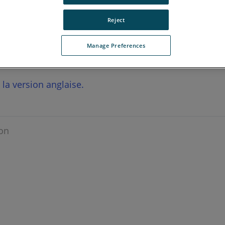
Reject
Manage Preferences
r la version anglaise.
on