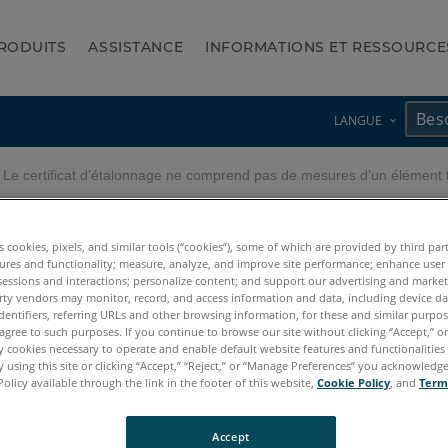
RODUITS
ASSISTANCE
INFORMATIONS ET RESSOURCE
LANGUE
Le certificat d’étalonnage ne comprend pas de mesures d’un élément t
e ne comprend pas de mesur
es cookies, pixels, and similar tools (“cookies”), some of which are provided by third par
ures and functionality; measure, analyze, and improve site performance; enhance user
sessions and interactions; personalize content; and support our advertising and marke
rty vendors may monitor, record, and access information and data, including device da
dentifiers, referring URLs and other browsing information, for these and similar purpose
agree to such purposes. If you continue to browse our site without clicking “Accept,” or 
ly cookies necessary to operate and enable default website features and functionalities 
 using this site or clicking “Accept,” “Reject,” or “Manage Preferences” you acknowledg
Policy available through the link in the footer of this website,
Cookie Policy
, and
Term
Accept