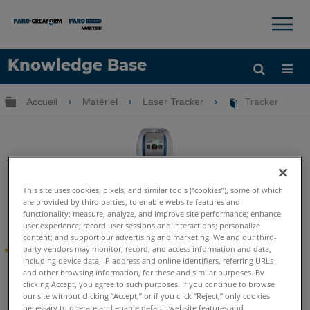
×
×
Knowledge Base
LANGUE
Développer/réduire la hiérarchie globale
Accueil
Matériel
Laser Tracker
Tracker
Obtenir de l'aide
CONNEXION
This site uses cookies, pixels, and similar tools (“cookies”), some of which
are provided by third parties, to enable website features and
Tracker
functionality; measure, analyze, and improve site performance; enhance
user experience; record user sessions and interactions; personalize
content; and support our advertising and marketing. We and our third-
®
Micrologiciel FARO
Laser Tracker 4.0.0
party vendors may monitor, record, and access information and data,
including device data, IP address and online identifiers, referring URLs
and other browsing information, for these and similar purposes. By
Publié
1er mai 2026
, cette version inclut les dernières
clicking Accept, you agree to such purposes. If you continue to browse
fonctionnalités et améliorations.
our site without clicking “Accept,” or if you click “Reject,” only cookies
necessary to operate and enable default website features and