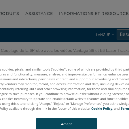
RODUITS
ASSISTANCE
INFORMATIONS ET RESSOURCE
LANGUE
Couplage de la 6Probe avec les vidéos Vantage S6 et E6 Laser Track
c les vidéos Vantage S6 et 
es cookies, pixels, and similar tools (“cookies”), some of which are provided by third par
ures and functionality; measure, analyze, and improve site performance; enhance user
sessions and interactions; personalize content; and support our advertising and marke
rty vendors may monitor, record, and access information and data, including device da
dentifiers, referring URLs and other browsing information, for these and similar purpose
agree to such purposes. If you continue to browse our site without clicking “Accept,” or 
ly cookies necessary to operate and enable default website features and functionalities 
 using this site or clicking “Accept,” “Reject,” or “Manage Preferences” you acknowledg
Policy available through the link in the footer of this website,
Cookie Policy
, and
Term
Accept