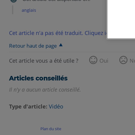
anglais
Cet article n'a pas été traduit. Cliquez ici pour voi
Retour haut de page
Cet article vous a été utile ?
Oui
N
Articles conseillés
Il n'y a aucun article conseillé.
Type d'article
Vidéo
Plan du site