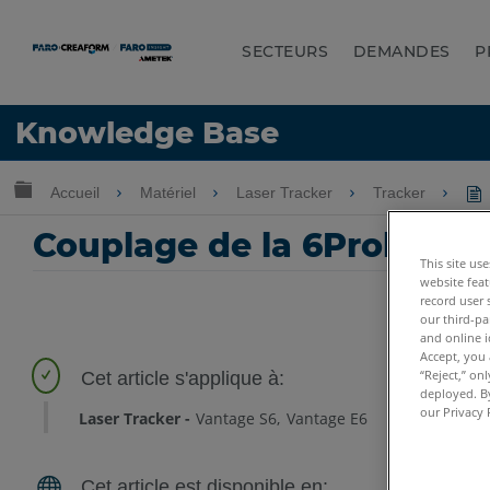
SECTEURS
DEMANDES
P
LANGUE
Knowledge Base
Obtenir de l'aide
CONNEXION
Développer/réduire la hiérarchie globale
Accueil
Matériel
Laser Tracker
Tracker
Couplage de la 6Probe ave
This site us
website feat
record user 
our third-pa
and online i
Accept, you 
“Reject,” on
deployed. By
our Privacy 
Laser Tracker
Vantage S6
Vantage E6