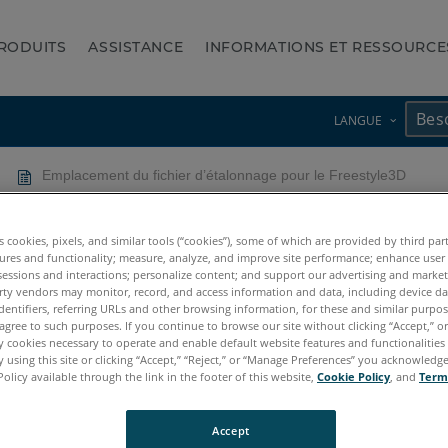
RODUITS
ASSISTANCE
INFORMATIONS ET RESSOURCE
LANGUE
Emplacement du fichier d’étalonnage pour le Freestyle3D
’étalonnage pour le Freesty
es cookies, pixels, and similar tools (“cookies”), some of which are provided by third par
ures and functionality; measure, analyze, and improve site performance; enhance user
sessions and interactions; personalize content; and support our advertising and marke
rty vendors may monitor, record, and access information and data, including device da
dentifiers, referring URLs and other browsing information, for these and similar purpose
agree to such purposes. If you continue to browse our site without clicking “Accept,” or 
ly cookies necessary to operate and enable default website features and functionalities 
 using this site or clicking “Accept,” “Reject,” or “Manage Preferences” you acknowledg
Policy available through the link in the footer of this website,
Cookie Policy
, and
Term
Freestyle3D
Accept