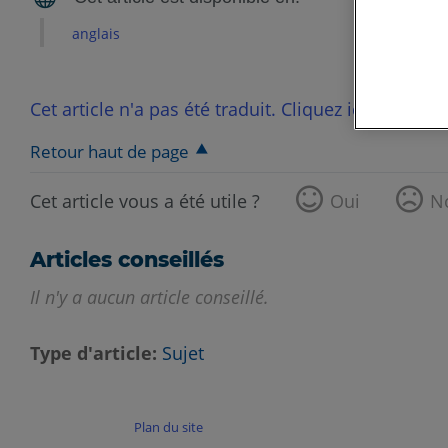
anglais
Cet article n'a pas été traduit. Cliquez ici pour voi
Retour haut de page
Cet article vous a été utile ?
Oui
N
Articles conseillés
Il n'y a aucun article conseillé.
Type d'article
Sujet
Plan du site