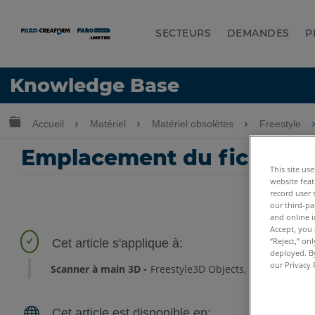
SECTEURS
DEMANDES
P
LANGUE
Knowledge Base
Obtenir de l'aide
CONNEXION
Développer/réduire la hiérarchie globale
Accueil
Matériel
Matériel obsolètes
Freestyle
Emplacement du fichier d
This site us
website feat
record user 
our third-pa
and online i
Accept, you 
“Reject,” on
deployed. By
our Privacy 
Scanner à main 3D
Freestyle3D Objects
Freestyle3D X