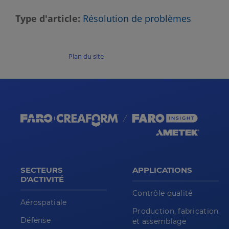
Type d'article
Résolution de problèmes
Plan du site
SECTEURS
APPLICATIONS
D'ACTIVITÉ
Contrôle qualité
Aérospatiale
Production, fabrication
Défense
et assemblage