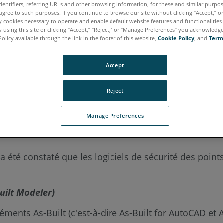
dentifiers, referring URLs and other browsing information, for these and similar purpose
agree to such purposes. If you continue to browse our site without clicking “Accept,” or 
ly cookies necessary to operate and enable default website features and functionalities 
 using this site or clicking “Accept,” “Reject,” or “Manage Preferences” you acknowledg
italien
japonais
portugais
Policy available through the link in the footer of this website,
Cookie Policy
, and
Term
Accept
Reject
Manage Preferences
 a été constaté que les logiciels de sécurité des poin
uilt Modeler)
ents As-Built (c'est-à-dire As-Built for AutoCAD et As