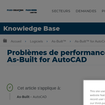
SECTEURS
DEMANDES
P
LANGUE
Knowledge Base
Obtenir de l'aide
CONNEXION
Développer/réduire la hiérarchie globale
Accueil
Logiciels
As-Built™
As-Built™ for Auto
Problèmes de performances
As-Built for AutoCAD
This site us
website feat
As-Built
AutoCAD
record user 
our third-pa