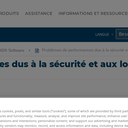
RODUITS
ASSISTANCE
INFORMATIONS ET RESSOURCE
LANGUE
CAD® Software
Problèmes de performances dus à la sécurité et 
 dus à la sécurité et aux lo
es cookies, pixels, and similar tools (“cookies”), some of which are provided by third par
ures and functionality; measure, analyze, and improve site performance; enhance user
sessions and interactions; personalize content; and support our advertising and marke
rty vendors may monitor, record, and access information and data, including device da