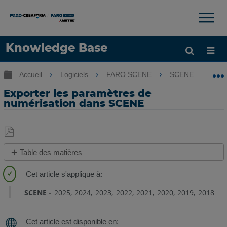
×
×
Knowledge Base
LANGUE
Développer/réduire la hiérarchie globale
Accueil
Logiciels
FARO SCENE
SCENE
E
Obtenir de l'aide
CONNEXION
Exporter les paramètres de
numérisation dans SCENE
Enregistrer
Table des matières
en
Aperçu
tant
que
Exporter
SCENE
2025
2024
2023
2022
2021
2020
2019
2018
PDF
des
numérisations
Exporter