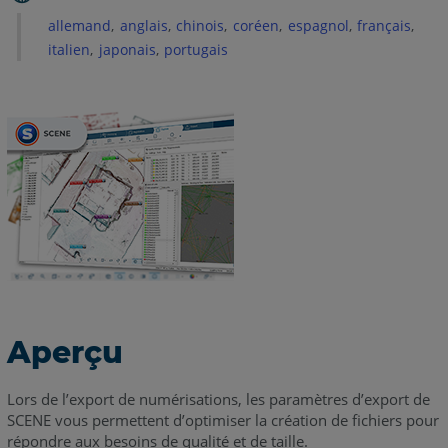
les
allemand
anglais
chinois
coréen
espagnol
français
numérisations
italien
japonais
portugais
d’un
projet
ou
les
nuages
de
points
Export
de
numérisations
individuelles
ou
de
Aperçu
groupes
Paramètres
Lors de l’export de numérisations, les paramètres d’export de
d’export
SCENE vous permettent d’optimiser la création de fichiers pour
répondre aux besoins de qualité et de taille.
Paramètres