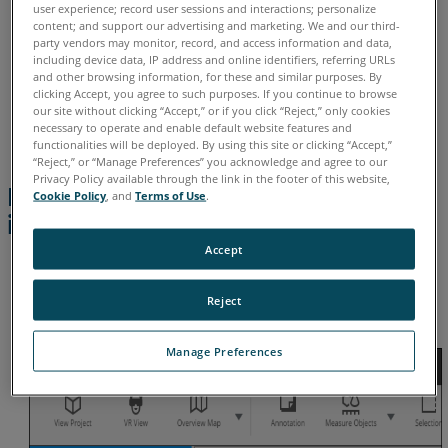
user experience; record user sessions and interactions; personalize
content; and support our advertising and marketing. We and our third-
party vendors may monitor, record, and access information and data,
including device data, IP address and online identifiers, referring URLs
Cliquez sur
Exporter les nuages de points de
and other browsing information, for these and similar purposes. By
clicking Accept, you agree to such purposes. If you continue to browse
numérisation : non ordonnés
ou
Exporter les
our site without clicking “Accept,” or if you click “Reject,” only cookies
numérisations - ordonnées
. (
Cliquez ici
pour obtenir une
necessary to operate and enable default website features and
explication par rapport à ces deux choix.)
functionalities will be deployed. By using this site or clicking “Accept,”
“Reject,” or “Manage Preferences” you acknowledge and agree to our
Privacy Policy available through the link in the footer of this website,
Export de numérisations
Cookie Policy
, and
Terms of Use
.
individuelles ou de groupes
Accept
Pour exporter des numérisations ou des clusters
spécifiques, faites un clic-droit sur les éléments souhaités
dans la vue de
Structure
(arborescence).
Reject
Cliquez sur
Exporter
dans le menu.
Manage Preferences