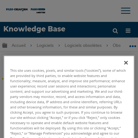
×
×
Knowledge Base
LANGUE
Développer/réduire la hiérarchie globale
Accueil
Logiciels
Logiciels obsolètes
Obsolètes-
Obtenir de l'aide
CONNEXION
Obsolètes-Crime & Crash Zone
This site uses cookies, pixels, and similar tools (“cookies”), some of which
are provided by third parties, to enable website features and
®
FARO
Crash & Crime Zone
functionality; measure, analyze, and improve site performance; enhance
user experience; record user sessions and interactions; personalize
Depuis le 15 juillet 2017, le développement de Crash &
content; and support our advertising and marketing. We and our third-
Crime Zone a été suspendu. Ce logiciel est maintenant en
party vendors may monitor, record, and access information and data,
including device data, IP address and online identifiers, referring URLs
statut
Obsolètes
FARO prend en charge les logiciels hérités
and other browsing information, for these and similar purposes. By
pour la durée indiquée dans votre contrat de licence. Ces
clicking Accept, you agree to such purposes. If you continue to browse
articles resteront disponibles pour votre commodité
our site without clicking “Accept,” or if you click “Reject,” only cookies
pendant cette période. Pour plus d'informations, veuillez
necessary to operate and enable default website features and
consulter :
Annonce CAD Zone et ARAS EOL
.
functionalities will be deployed. By using this site or clicking “Accept,”
“Reject,” or “Manage Preferences” you acknowledge and agree to our