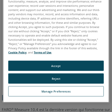
functionality; measure, analyze, and improve site performance; enhance
user experience; record user sessions and interactions; personalize
content; and support our advertising and marketing. We and our third-
allemand
anglais
chinois
coréen
espagnol
français
party vendors may monitor, record, and access information and data,
italien
japonais
portugais
including device data, IP address and online identifiers, referring URLs
and other browsing information, for these and similar purposes. By
clicking Accept, you agree to such purposes. If you continue to browse
our site without clicking “Accept,” or if you click “Reject,” only cookies
necessary to operate and enable default website features and
functionalities will be deployed. By using this site or clicking “Accept,”
“Reject,” or “Manage Preferences” you acknowledge and agree to our
Privacy Policy available through the link in the footer of this website,
Cookie Policy
, and
Terms of Use
.
Accept
Reject
Manage Preferences
Présentation
FARO
Measure 10.4 est la dernière version qui fonctionne sur
®