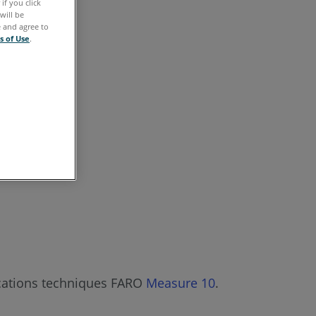
if you click
également
will be
e and agree to
s of Use
.
fications techniques FARO
Measure 10
.