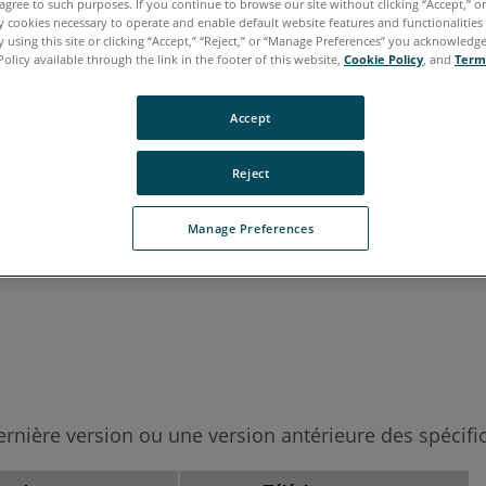
agree to such purposes. If you continue to browse our site without clicking “Accept,” or 
ly cookies necessary to operate and enable default website features and functionalities 
italien
japonais
portugais
 using this site or clicking “Accept,” “Reject,” or “Manage Preferences” you acknowledg
Policy available through the link in the footer of this website,
Cookie Policy
, and
Term
Accept
Reject
Manage Preferences
 dernière version ou une version antérieure des spéci