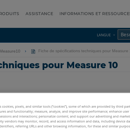
RODUITS
ASSISTANCE
INFORMATIONS ET RESSOURCE
LANGUE
-Measure10
Fiche de spécifications techniques pour Measure
echniques pour Measure 10
es cookies, pixels, and similar tools (“cookies”), some of which are provided by third par
ures and functionality; measure, analyze, and improve site performance; enhance user
sessions and interactions; personalize content; and support our advertising and marke
rty vendors may monitor, record, and access information and data, including device da
dentifiers, referring URLs and other browsing information, for these and similar purpose