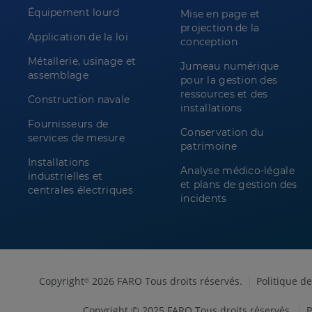
Équipement lourd
Mise en page et
projection de la
Application de la loi
conception
Métallerie, usinage et
Jumeau numérique
assemblage
pour la gestion des
ressources et des
Construction navale
installations
Fournisseurs de
Conservation du
services de mesure
patrimoine
Installations
Analyse médico-légale
industrielles et
et plans de gestion des
centrales électriques
incidents
Copyright
2026 FARO Tous droits réservés.
Politique de
©
Copyright © 2025 FARO Tous droits réservés.
P