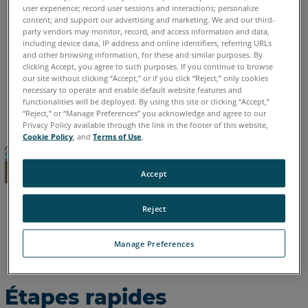
user experience; record user sessions and interactions; personalize
allemand
anglais
chinois
coréen
espagnol
français
content; and support our advertising and marketing. We and our third-
Versions
party vendors may monitor, record, and access information and data,
italien
japonais
portugais
antérieures
including device data, IP address and online identifiers, referring URLs
and other browsing information, for these and similar purposes. By
Mots-
clicking Accept, you agree to such purposes. If you continue to browse
clés :
our site without clicking “Accept,” or if you click “Reject,” only cookies
necessary to operate and enable default website features and
functionalities will be deployed. By using this site or clicking “Accept,”
“Reject,” or “Manage Preferences” you acknowledge and agree to our
Privacy Policy available through the link in the footer of this website,
Cookie Policy
, and
Terms of Use
.
Accept
Reject
Manage Preferences
Étapes rapides