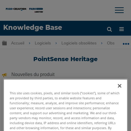
×
×
Knowledge Base
LANGUE
Développer/réduire la hiérarchie globale
Accueil
Logiciels
Logiciels obsolètes
Obsolètes-P
Obtenir de l'aide
CONNEXION
PointSense Heritage
Nouvelles du produit
Avec la sortie de As-Built™ for AutoCAD
Software et As-
®
Built™ for Autodesk Revit
2018, FARO
met PointSense et
®
®
This site uses cookies, pixels, and similar tools (“cookies”), some of which
Plugins associés à l'
héritage
statut.
are provided by third parties, to enable website features and
functionality; measure, analyze, and improve site performance; enhance
user experience; record user sessions and interactions; personalize
As-Built for Autodesk Revit
remplace PointSense for
content; and support our advertising and marketing. We and our third-
Revit. Il contient toutes les fonctionnalités de l'ancien
party vendors may monitor, record, and access information and data,
PointSense for Revit.
including device data, IP address and online identifiers, referring URLs
and other browsing information, for these and similar purposes. By