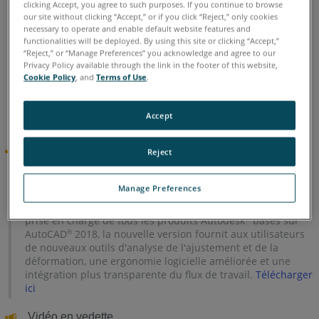
As-Built for AutoCAD Software
remplace PointSense for
clicking Accept, you agree to such purposes. If you continue to browse
AutoCAD ainsi que les autres plugins FARO AutoCAD
our site without clicking “Accept,” or if you click “Reject,” only cookies
necessary to operate and enable default website features and
(TachyCAD/DistToPlan pour AutoCAD, PhoToPlan pour la
functionalities will be deployed. By using this site or clicking “Accept,”
AutoCAD, hylasFM/MonuMap pour la AutoCAD).
“Reject,” or “Manage Preferences” you acknowledge and agree to our
Privacy Policy available through the link in the footer of this website,
As-Built Suite remplace PointSense Suite. Il contient As-
Cookie Policy
, and
Terms of Use
.
Built for AutoCAD et As-Built for Revit.
Accept
Cliquez ici pour plus d'informations…
®
®
FARO
PointSense Heritage for AutoCAD
18.5.9.27511
Reject
Publié le 15 juin 2018
, la dernière mise à jour fournit des
Manage Preferences
outils améliorés pour accélérer la modélisation des nuages
de points pour les professionnels AEC d'AutoCAD
. Avec la
®
prise en charge de tous les produits Autodesk
basés sur
®
AutoCAD
2018, la nouvelle version fournit aux utilisateurs
®
de nouveaux outils d'analyse de l'ajustement et de la
déformation, une ergonomie logicielle améliorée et une
intégration plus transparente du flux de travail.
Télécharger
ici
Vidéo en vedette