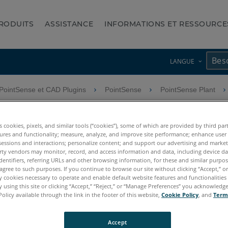
RODUITS
ASSISTANCE
INFORMATIONS ET RESSOURCE
LANGUE
PointSense et CAD Plugins
PointSense
PointSense Plant
es Section Gestion PointSen
es cookies, pixels, and similar tools (“cookies”), some of which are provided by third par
ures and functionality; measure, analyze, and improve site performance; enhance user
sessions and interactions; personalize content; and support our advertising and marke
rty vendors may monitor, record, and access information and data, including device da
dentifiers, referring URLs and other browsing information, for these and similar purpose
agree to such purposes. If you continue to browse our site without clicking “Accept,” or 
ly cookies necessary to operate and enable default website features and functionalities 
 using this site or clicking “Accept,” “Reject,” or “Manage Preferences” you acknowledg
Policy available through the link in the footer of this website,
Cookie Policy
, and
Term
Accept