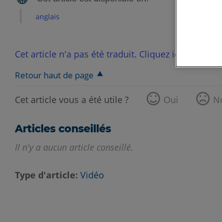
anglais
Cet article n'a pas été traduit. Cliquez ici pour voi
Retour haut de page
Cet article vous a été utile ?
Oui
N
Articles conseillés
Il n'y a aucun article conseillé.
Type d'article
Vidéo