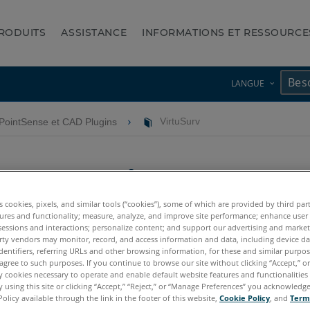
RODUITS
ASSISTANCE
INFORMATIONS ET RESSOURCE
LANGUE
PointSense et CAD Plugins
VirtuSurv
VirtuSurv
es cookies, pixels, and similar tools (“cookies”), some of which are provided by third par
ures and functionality; measure, analyze, and improve site performance; enhance user
sessions and interactions; personalize content; and support our advertising and marke
rty vendors may monitor, record, and access information and data, including device da
dentifiers, referring URLs and other browsing information, for these and similar purpose
ilt™ for Autodesk Revit
2018, FARO
met PointSense et Plugins asso
®
®
agree to such purposes. If you continue to browse our site without clicking “Accept,” or 
ly cookies necessary to operate and enable default website features and functionalities 
. Il contient toutes les fonctionnalités de l'ancien PointSense for 
 using this site or clicking “Accept,” “Reject,” or “Manage Preferences” you acknowledg
Policy available through the link in the footer of this website,
Cookie Policy
, and
Term
 AutoCAD ainsi que les autres plugins FARO AutoCAD (TachyCAD/D