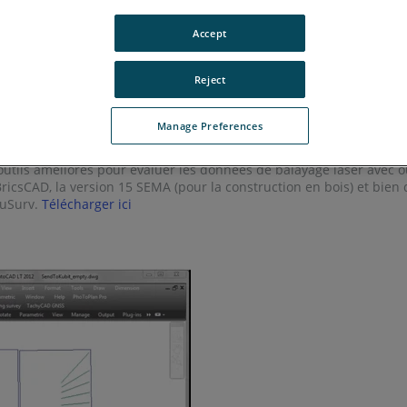
Accept
-Built for AutoCAD et As-Built for Revit.
Reject
Manage Preferences
s outils améliorés pour évaluer les données de balayage laser avec
 BricsCAD, la version 15 SEMA (pour la construction en bois) et bie
tuSurv.
Télécharger ici