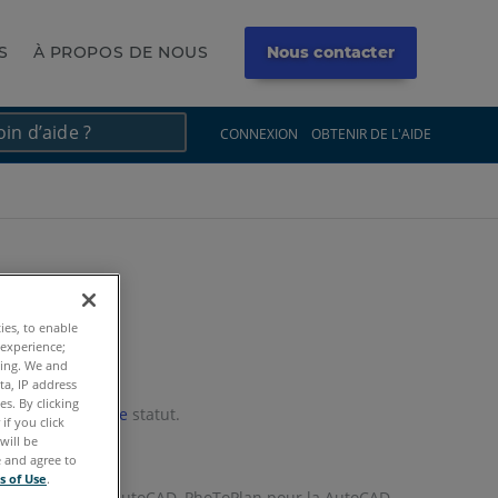
S
À PROPOS DE NOUS
Nous contacter
×
×
CONNEXION
OBTENIR DE L'AIDE
ties, to enable
 experience;
ting. We and
ta, IP address
s. By clicking
ciés à l'
héritage
statut.
if you click
will be
Revit.
e and agree to
s of Use
.
istToPlan pour AutoCAD, PhoToPlan pour la AutoCAD,