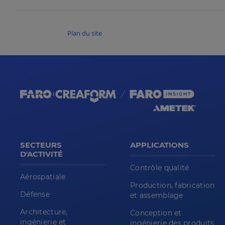
Plan du site
SECTEURS
APPLICATIONS
D'ACTIVITÉ
Contrôle qualité
Aérospatiale
Production, fabrication
Défense
et assemblage
Architecture,
Conception et
ingénierie et
ingénierie des produits