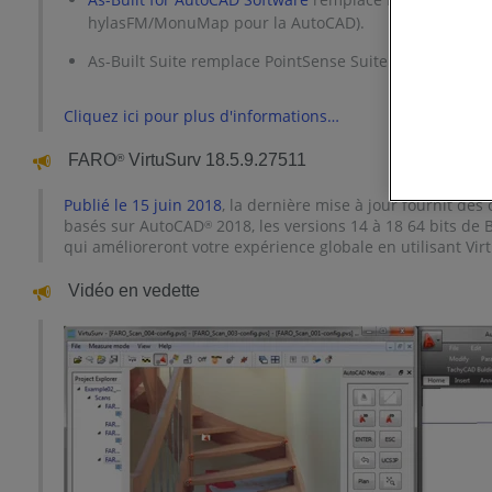
hylasFM/MonuMap pour la AutoCAD).
As-Built Suite remplace PointSense Suite. Il contient As
Cliquez ici pour plus d'informations…
FARO
VirtuSurv 18.5.9.27511
®
Publié le 15 juin 2018
, la dernière mise à jour fournit de
basés sur AutoCAD
2018, les versions 14 à 18 64 bits de
®
qui amélioreront votre expérience globale en utilisant Vir
Vidéo en vedette