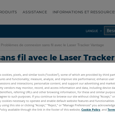
RODUITS
ASSISTANCE
INFORMATIONS ET RESSOURCE
LANGUE
Problèmes de connexion sans fil avec le Laser Tracker Vantage
ns fil avec le Laser Tracke
es cookies, pixels, and similar tools (“cookies”), some of which are provided by third par
ures and functionality; measure, analyze, and improve site performance; enhance user
sessions and interactions; personalize content; and support our advertising and marke
rty vendors may monitor, record, and access information and data, including device da
dentifiers, referring URLs and other browsing information, for these and similar purpose
agree to such purposes. If you continue to browse our site without clicking “Accept,” or 
ly cookies necessary to operate and enable default website features and functionalities 
 using this site or clicking “Accept,” “Reject,” or “Manage Preferences” you acknowledg
Policy available through the link in the footer of this website,
Cookie Policy
, and
Term